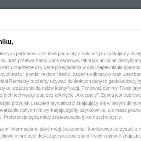
RÓĆ DO NOTKI
niku,
fanych partnerów oraz inne podmioty z salon24.pl uzyskujemy dost
niu oraz przetwarzamy dane osobowe, takie jak unikalne identyfikat
przez urządzenie czy dane przeglądania w celu zapewniania sperson
ych treści, pomiar reklam i treści, badanie odbiorców oraz ulepszan
fani Partnerzy możemy używać dokładnych danych geolokalizacyjn
tykę urządzenia do celów identyfikacji. Ponieważ cenimy Twoją pry
z tych technologii poprzez kliknięcie „Akceptuję”. Zgoda jest dobro
ikając przycisk ustawień prywatności znajdujący się w lewym dolny
etwarzania danych nie wymagają zgody użytkownika, ale masz prawo 
. Preferencje będą miały zastosowania tylko na tej witrynie.
Polityka
Gospodarka
szymi informacjami, abyś mógł świadomie i komfortowo korzystać z
gółowe informacje dotyczące przetwarzania Twoich danych znajdzi
PiS
Biznes