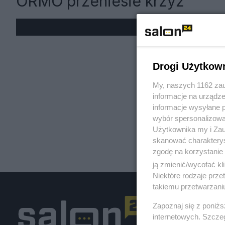
ORMO przeniesie krzyż
« W
Drogi Użytkow
My, naszych 1162 zau
informacje na urządze
informacje wysyłane 
wybór spersonalizowan
Użytkownika my i Zau
skanować charakterys
zgodę na korzystanie 
ją zmienić/wycofać kl
Niektóre rodzaje prz
takiemu przetwarzaniu
Zapoznaj się z poniż
internetowych. Szcze