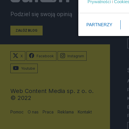
Prywatności
i
Cookie
Podziel się swoją opinią
PARTNERZY
ZAŁÓŻ BLOG
X
Facebook
Instagram
Youtube
Web Content Media sp. z o. o.
© 2022
Pomoc
O nas
Praca
Reklama
Kontakt