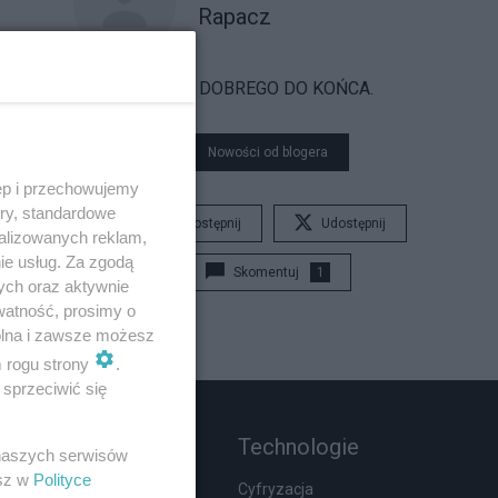
Rapacz
...I Z DOBREGO DO KOŃCA.
Nowości od blogera
ęp i przechowujemy
ory, standardowe
Udostępnij
Udostępnij
alizowanych reklam,
ie usług. Za zgodą
Skomentuj
1
ych oraz aktywnie
watność, prosimy o
wolna i zawsze możesz
m rogu strony
.
sprzeciwić się
Rozmaitości
Technologie
 naszych serwisów
esz w
Polityce
Podróże
Cyfryzacja