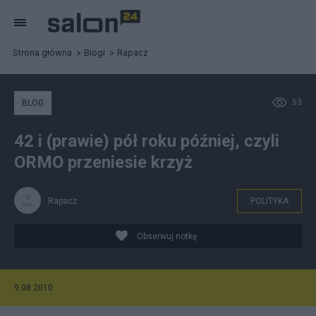
Strona główna
Blogi
Rapacz
53
BLOG
42 i (prawie) pół roku później, czyli
ORMO przeniesie krzyż
Rapacz
POLITYKA
Obserwuj notkę
9.08.2010