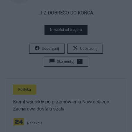
...I Z DOBREGO DO KOŃCA.
Nowości od blogera
Udostępnij
Udostępnij
Skomentuj
1
Polityka
Kreml wściekły po przemówieniu Nawrockiego.
Zacharowa dostała szału
Redakcja