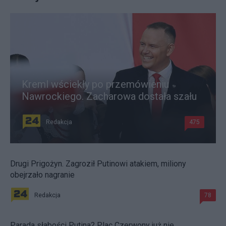
Kreml wściekły po przemówieniu
Nawrockiego. Zacharowa dostała szału
Redakcja
475
Drugi Prigożyn. Zagroził Putinowi atakiem, miliony
obejrzało nagranie
Redakcja
78
Parada słabości Putina? Plac Czerwony już nie