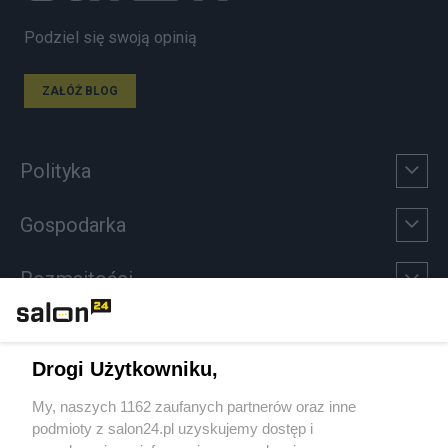
Podziel się swoją opinią
ZAŁÓŻ BLOG
Polityka
Gospodarka
Rozmaitości
Technologie
Drogi Użytkowniku,
Sport
My, naszych 1162 zaufanych partnerów oraz inne
podmioty z salon24.pl uzyskujemy dostęp i
Społeczeństwo