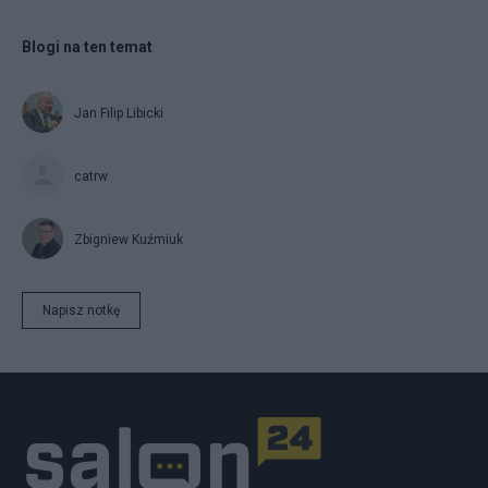
Blogi na ten temat
Jan Filip Libicki
catrw
Zbigniew Kuźmiuk
Napisz notkę