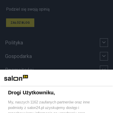
Podziel się swoją opinią
ZAŁÓŻ BLOG
Polityka
Gospodarka
Rozmaitości
Technologie
Drogi Użytkowniku,
Sport
My, naszych 1162 zaufanych partnerów oraz inne
podmioty z salon24.pl uzyskujemy dostęp i
Społeczeństwo