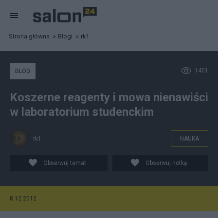
Strona główna
Blogi
rk1
1401
BLOG
Koszerne reagenty i mowa nienawiści
w laboratorium studenckim
rk1
NAUKA
Obserwuj temat
Obserwuj notkę
8.12.2012