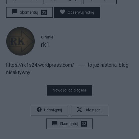
Skomentuj
33
Obserwuj notkę
O mnie
rk1
https://rk1s24.wordpress.com/ ------ to już historia. blog
nieaktywny
Nowości od blogera
Udostępnij
Udostępnij
Skomentuj
33