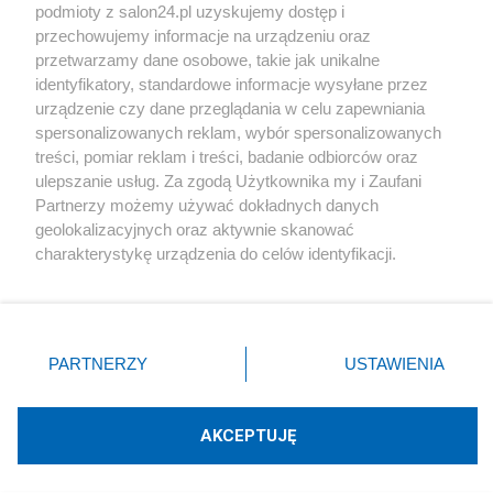
podmioty z salon24.pl uzyskujemy dostęp i
Społeczeństwo
przechowujemy informacje na urządzeniu oraz
przetwarzamy dane osobowe, takie jak unikalne
Kultura
identyfikatory, standardowe informacje wysyłane przez
urządzenie czy dane przeglądania w celu zapewniania
spersonalizowanych reklam, wybór spersonalizowanych
treści, pomiar reklam i treści, badanie odbiorców oraz
ulepszanie usług. Za zgodą Użytkownika my i Zaufani
X
Facebook
Instagram
Youtube
Partnerzy możemy używać dokładnych danych
geolokalizacyjnych oraz aktywnie skanować
charakterystykę urządzenia do celów identyfikacji.
Web Content Media sp. z o. o. © 2022
Ponieważ cenimy Twoją prywatność, prosimy o zgodę na
korzystanie z tych technologii poprzez kliknięcie
„Akceptuję”. Zgoda jest dobrowolna i zawsze możesz ją
Pomoc
O nas
Praca
Reklama
Kontakt
zmienić/wycofać klikając przycisk ustawień prywatności
PARTNERZY
USTAWIENIA
znajdujący się w lewym dolnym rogu strony
. Niektóre
rodzaje przetwarzania danych nie wymagają zgody
użytkownika, ale masz prawo sprzeciwić się takiemu
AKCEPTUJĘ
przetwarzaniu. Preferencje będą miały zastosowania tylko
Technologię dostarcza:
W3media.pl
na tej witrynie.