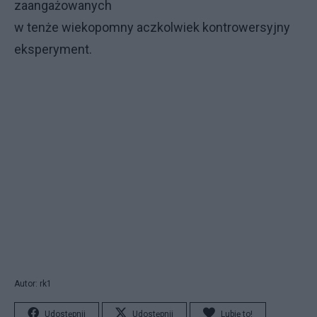
zaangażowanych
w tenże wiekopomny aczkolwiek kontrowersyjny
eksperyment.
Autor: rk1
Udostępnij
Udostępnij
Lubię to!