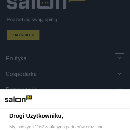
Podziel się swoją opinią
ZAŁÓŻ BLOG
Polityka
Gospodarka
Rozmaitości
Technologie
Drogi Użytkowniku,
Sport
My, naszych 1162 zaufanych partnerów oraz inne