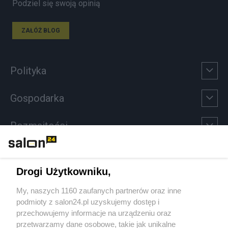
Podziel się swoją opinią
ZAŁÓŻ BLOG
Polityka
Gospodarka
Rozmaitości
Technologie
Drogi Użytkowniku,
Sport
My, naszych 1160 zaufanych partnerów oraz inne
podmioty z salon24.pl uzyskujemy dostęp i
Społeczeństwo
przechowujemy informacje na urządzeniu oraz
przetwarzamy dane osobowe, takie jak unikalne