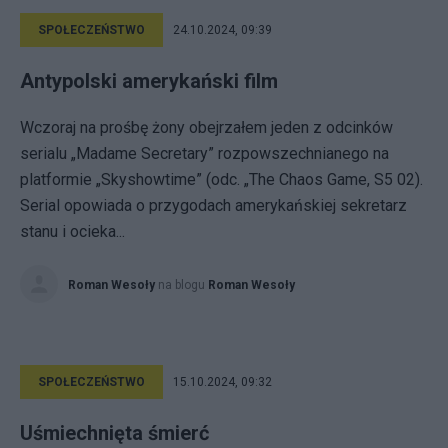
SPOŁECZEŃSTWO
24.10.2024, 09:39
Antypolski amerykański film
Wczoraj na prośbę żony obejrzałem jeden z odcinków
serialu „Madame Secretary” rozpowszechnianego na
platformie „Skyshowtime” (odc. „The Chaos Game, S5 02).
Serial opowiada o przygodach amerykańskiej sekretarz
stanu i ocieka...
Roman Wesoły
na blogu
Roman Wesoły
SPOŁECZEŃSTWO
15.10.2024, 09:32
Uśmiechnięta śmierć