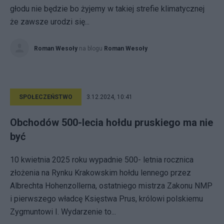
głodu nie będzie bo żyjemy w takiej strefie klimatycznej
że zawsze urodzi się...
Roman Wesoły
na blogu
Roman Wesoły
SPOŁECZEŃSTWO
3.12.2024, 10:41
Obchodów 500-lecia hołdu pruskiego ma nie
być
10 kwietnia 2025 roku wypadnie 500- letnia rocznica
złożenia na Rynku Krakowskim hołdu lennego przez
Albrechta Hohenzollerna, ostatniego mistrza Zakonu NMP
i pierwszego władcę Księstwa Prus, królowi polskiemu
Zygmuntowi I. Wydarzenie to...