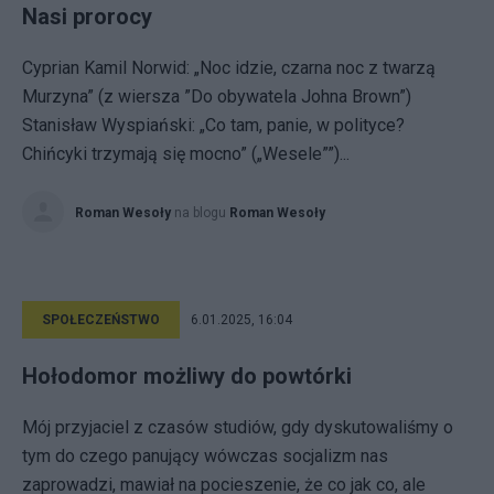
Nasi prorocy
Cyprian Kamil Norwid: „Noc idzie, czarna noc z twarzą
Murzyna” (z wiersza ”Do obywatela Johna Brown”)
Stanisław Wyspiański: „Co tam, panie, w polityce?
Chińcyki trzymają się mocno” („Wesele””)...
Roman Wesoły
na blogu
Roman Wesoły
SPOŁECZEŃSTWO
6.01.2025, 16:04
Hołodomor możliwy do powtórki
Mój przyjaciel z czasów studiów, gdy dyskutowaliśmy o
tym do czego panujący wówczas socjalizm nas
zaprowadzi, mawiał na pocieszenie, że co jak co, ale