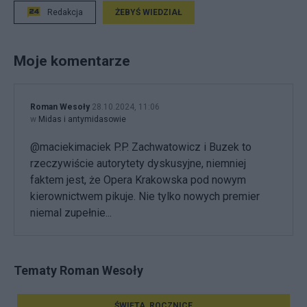
Redakcja
ŻEBYŚ WIEDZIAŁ
Moje komentarze
Roman Wesoły
28.10.2024, 11:06
w
Midas i antymidasowie
@maciekimaciek P.P. Zachwatowicz i Buzek to
rzeczywiście autorytety dyskusyjne, niemniej
faktem jest, że Opera Krakowska pod nowym
kierownictwem pikuje. Nie tylko nowych premier
niemal zupełnie...
Tematy Roman Wesoły
ŚWIĘTA, ROCZNICE