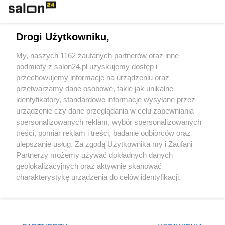
Technologie
Drogi Użytkowniku,
Sport
My, naszych 1162 zaufanych partnerów oraz inne
podmioty z salon24.pl uzyskujemy dostęp i
Społeczeństwo
przechowujemy informacje na urządzeniu oraz
przetwarzamy dane osobowe, takie jak unikalne
Kultura
identyfikatory, standardowe informacje wysyłane przez
urządzenie czy dane przeglądania w celu zapewniania
spersonalizowanych reklam, wybór spersonalizowanych
treści, pomiar reklam i treści, badanie odbiorców oraz
ulepszanie usług. Za zgodą Użytkownika my i Zaufani
X
Facebook
Instagram
Youtube
Partnerzy możemy używać dokładnych danych
geolokalizacyjnych oraz aktywnie skanować
charakterystykę urządzenia do celów identyfikacji.
Web Content Media sp. z o. o. © 2022
Ponieważ cenimy Twoją prywatność, prosimy o zgodę na
korzystanie z tych technologii poprzez kliknięcie
„Akceptuję”. Zgoda jest dobrowolna i zawsze możesz ją
Pomoc
O nas
Praca
Reklama
Kontakt
zmienić/wycofać klikając przycisk ustawień prywatności