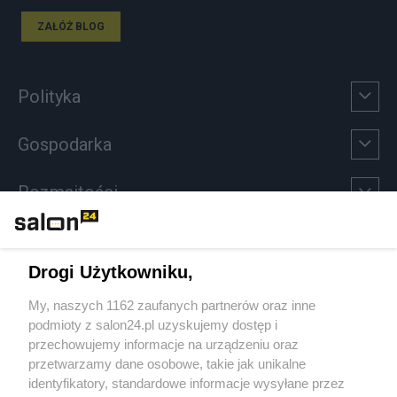
ZAŁÓŻ BLOG
Polityka
Gospodarka
Rozmaitości
Technologie
Drogi Użytkowniku,
Sport
My, naszych 1162 zaufanych partnerów oraz inne
podmioty z salon24.pl uzyskujemy dostęp i
Społeczeństwo
przechowujemy informacje na urządzeniu oraz
przetwarzamy dane osobowe, takie jak unikalne
Kultura
identyfikatory, standardowe informacje wysyłane przez