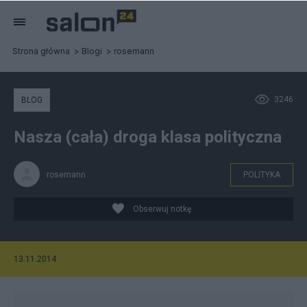
Strona główna
Blogi
rosemann
3246
BLOG
Nasza (cała) droga klasa polityczna
rosemann
POLITYKA
Obserwuj notkę
13.11.2014