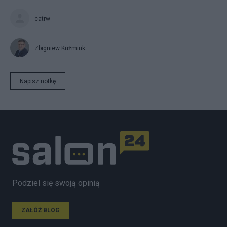
catrw
Zbigniew Kuźmiuk
Napisz notkę
Podziel się swoją opinią
ZAŁÓŻ BLOG