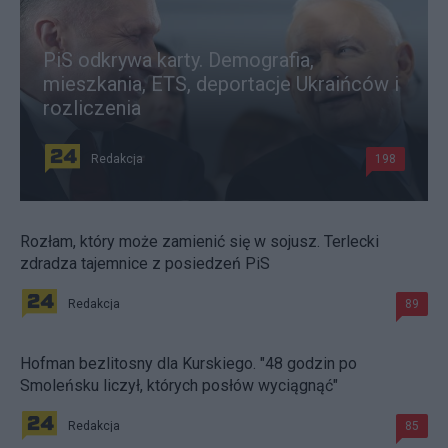
PiS odkrywa karty. Demografia,
mieszkania, ETS, deportacje Ukraińców i
rozliczenia
Redakcja
198
Rozłam, który może zamienić się w sojusz. Terlecki
zdradza tajemnice z posiedzeń PiS
Redakcja
89
Hofman bezlitosny dla Kurskiego. "48 godzin po
Smoleńsku liczył, których posłów wyciągnąć"
Redakcja
85