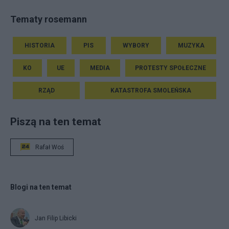
Tematy rosemann
HISTORIA
PIS
WYBORY
MUZYKA
KO
UE
MEDIA
PROTESTY SPOŁECZNE
RZĄD
KATASTROFA SMOLEŃSKA
Piszą na ten temat
Rafał Woś
Blogi na ten temat
Jan Filip Libicki