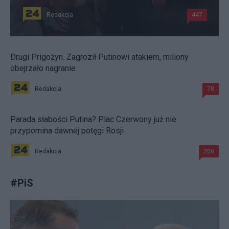
Redakcja
447
Drugi Prigożyn. Zagroził Putinowi atakiem, miliony
obejrzało nagranie
Redakcja
78
Parada słabości Putina? Plac Czerwony już nie
przypomina dawnej potęgi Rosji
Redakcja
206
#
PiS