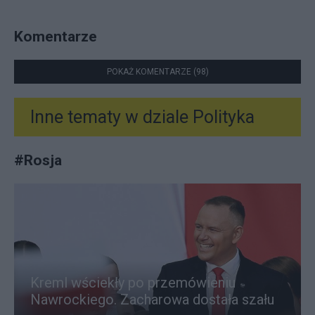
Komentarze
POKAŻ KOMENTARZE (98)
Inne tematy w dziale
Polityka
#
Rosja
Kreml wściekły po przemówieniu
Nawrockiego. Zacharowa dostała szału