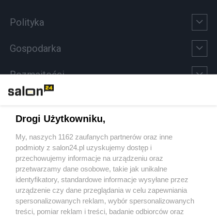
Polityka
Gospodarka
Rozmaitości
Technologie
Drogi Użytkowniku,
Sport
My, naszych 1162 zaufanych partnerów oraz inne
podmioty z salon24.pl uzyskujemy dostęp i
Społeczeństwo
przechowujemy informacje na urządzeniu oraz
przetwarzamy dane osobowe, takie jak unikalne
Kultura
identyfikatory, standardowe informacje wysyłane przez
urządzenie czy dane przeglądania w celu zapewniania
spersonalizowanych reklam, wybór spersonalizowanych
treści, pomiar reklam i treści, badanie odbiorców oraz