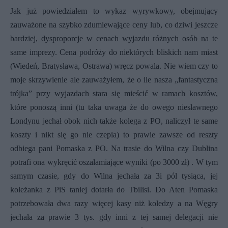
Jak już powiedziałem to wykaz wyrywkowy, obejmujący
zauważone
na szybko zdumiewające ceny lub, co dziwi jeszcze
bardziej, dysproporcje w cenach wyjazdu różnych osób na te
same imprezy.
Cena podróży do niektórych bliskich nam miast
(Wiedeń, Bratysława, Ostrawa) wręcz powala. Nie wiem czy to
moje skrzywienie ale zauważyłem, że o ile nasza „fantastyczna
trójka” przy wyjazdach stara się mieścić w ramach kosztów,
które ponoszą inni (tu taka uwaga że do owego niesławnego
Londynu jechał obok nich także kolega z PO, naliczył te same
koszty i nikt się go nie czepia) to prawie zawsze od reszty
odbiega pani Pomaska z PO. Na trasie do Wilna czy Dublina
potrafi ona wykręcić oszałamiające wyniki (po 3000 zł) . W tym
samym czasie, gdy do Wilna jechała za 3i pól tysiąca, jej
koleżanka z PiS taniej dotarła do Tbilisi. Do Aten Pomaska
potrzebowała dwa razy więcej kasy niż koledzy a na Węgry
jechała za
prawie 3 tys. gdy inni z tej samej delegacji nie