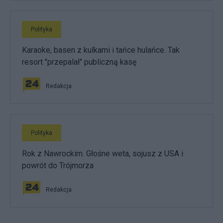
Polityka
Karaoke, basen z kulkami i tańce hulańce. Tak
resort "przepalał" publiczną kasę
Redakcja
Polityka
Rok z Nawrockim. Głośne weta, sojusz z USA i
powrót do Trójmorza
Redakcja