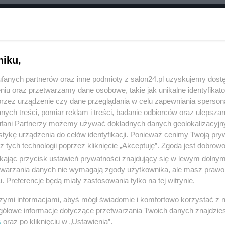
RÓĆ DO NOTKI
niku,
fanych partnerów oraz inne podmioty z salon24.pl uzyskujemy dost
niu oraz przetwarzamy dane osobowe, takie jak unikalne identyfikat
przez urządzenie czy dane przeglądania w celu zapewniania sperson
ych treści, pomiar reklam i treści, badanie odbiorców oraz ulepszan
fani Partnerzy możemy używać dokładnych danych geolokalizacyjn
tykę urządzenia do celów identyfikacji. Ponieważ cenimy Twoją pry
z tych technologii poprzez kliknięcie „Akceptuję”. Zgoda jest dobro
ikając przycisk ustawień prywatności znajdujący się w lewym dolny
etwarzania danych nie wymagają zgody użytkownika, ale masz prawo 
. Preferencje będą miały zastosowania tylko na tej witrynie.
Polityka
Gospodarka
szymi informacjami, abyś mógł świadomie i komfortowo korzystać z
Rosja
Biznes
gółowe informacje dotyczące przetwarzania Twoich danych znajdzi
s
oraz po kliknięciu w „Ustawienia”.
PiS
Pieniądze