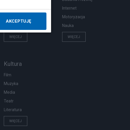
Pogoda
Internet
Ekologia
Motoryzacja
AKCEPTUJĘ
Wypadki
Nauka
WIĘCEJ
WIĘCEJ
Kultura
Film
Muzyka
Media
Teatr
Literatura
WIĘCEJ