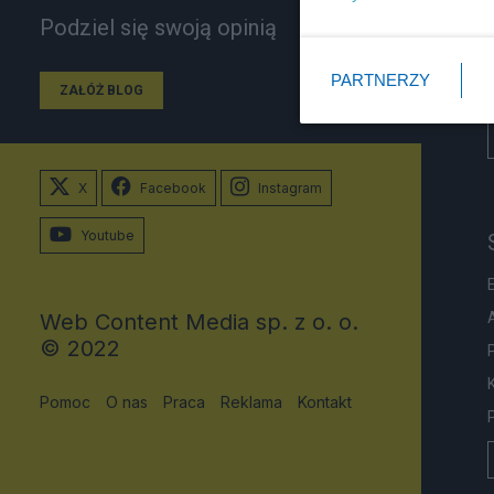
Podziel się swoją opinią
PARTNERZY
ZAŁÓŻ BLOG
X
Facebook
Instagram
Youtube
Web Content Media sp. z o. o.
© 2022
Pomoc
O nas
Praca
Reklama
Kontakt