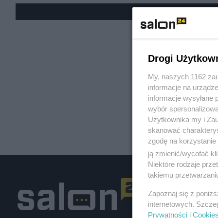
« W
Drogi Użytkow
My, naszych 1162 zau
informacje na urządze
informacje wysyłane 
wybór spersonalizowan
Użytkownika my i Zau
skanować charakterys
zgodę na korzystanie 
ją zmienić/wycofać kl
Niektóre rodzaje prz
takiemu przetwarzaniu
Zapoznaj się z poniż
internetowych. Szcze
Prywatności
i
Cookie