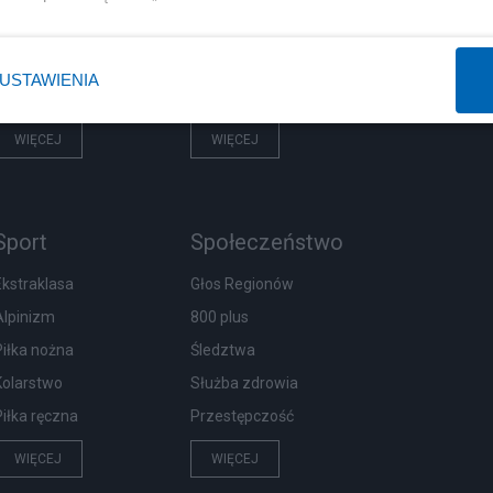
Rząd
Centralny Port Komunikacyjny
Prezydent
Inwestycje
USTAWIENIA
NATO
Podatki
WIĘCEJ
WIĘCEJ
Sport
Społeczeństwo
Ekstraklasa
Głos Regionów
Alpinizm
800 plus
Piłka nożna
Śledztwa
Kolarstwo
Służba zdrowia
Piłka ręczna
Przestępczość
WIĘCEJ
WIĘCEJ