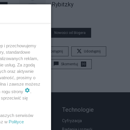
Rybitzky
Nowości od blogera
ęp i przechowujemy
Udostępnij
Udostępnij
ory, standardowe
alizowanych reklam,
Skomentuj
30
ie usług. Za zgodą
ych oraz aktywnie
watność, prosimy o
wolna i zawsze możesz
m rogu strony
.
sprzeciwić się
Rozmaitości
Technologie
 naszych serwisów
Zdrowie
Cyfryzacja
esz w
Polityce
Podróże
Badania i rozwój