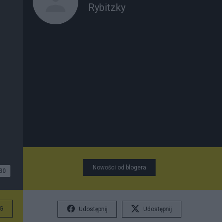
Rybitzky
Nowości od blogera
30
G
Udostępnij
Udostępnij