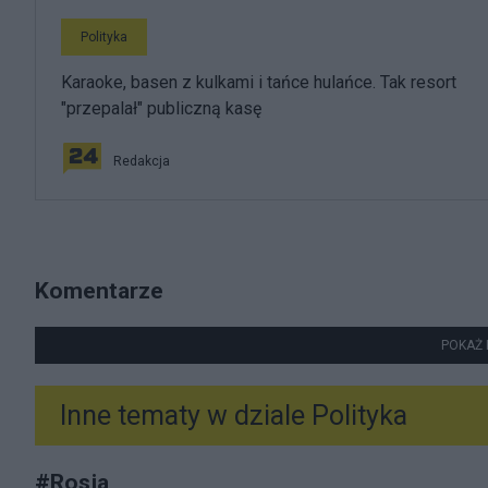
Polityka
Karaoke, basen z kulkami i tańce hulańce. Tak resort
"przepalał" publiczną kasę
Redakcja
Komentarze
POKAŻ 
Inne tematy w dziale
Polityka
#
Rosja