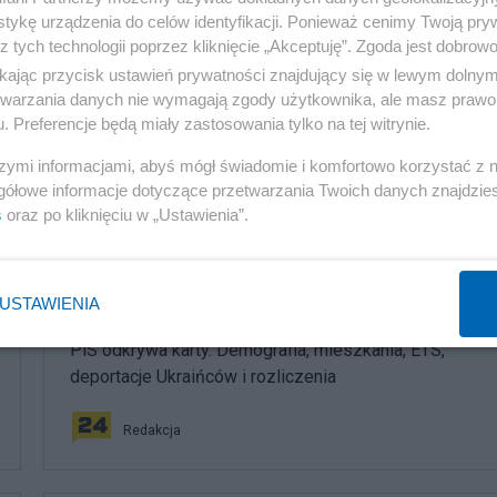
 pamięci o Smoleńsku.
tykę urządzenia do celów identyfikacji. Ponieważ cenimy Twoją pry
ę na pięcie i pójdą robić swoje na ulicach. Ale Salon24
z tych technologii poprzez kliknięcie „Akceptuję”. Zgoda jest dobro
roli w nadchodzących wydarzeniach.
ikając przycisk ustawień prywatności znajdujący się w lewym dolny
etwarzania danych nie wymagają zgody użytkownika, ale masz prawo 
. Preferencje będą miały zastosowania tylko na tej witrynie.
szymi informacjami, abyś mógł świadomie i komfortowo korzystać z
gółowe informacje dotyczące przetwarzania Twoich danych znajdzi
komentuj
30
Obserwuj notkę
s
oraz po kliknięciu w „Ustawienia”.
USTAWIENIA
Polityka
PiS odkrywa karty. Demografia, mieszkania, ETS,
deportacje Ukraińców i rozliczenia
Redakcja