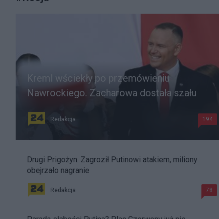
Kreml wściekły po przemówieniu
Nawrockiego. Zacharowa dostała szału
Redakcja
194
Drugi Prigożyn. Zagroził Putinowi atakiem, miliony
obejrzało nagranie
Redakcja
78