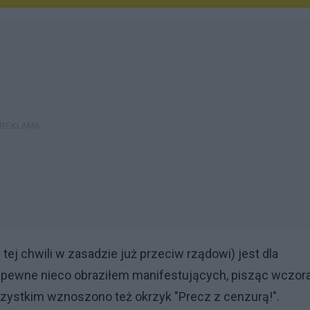
j chwili w zasadzie już przeciw rządowi) jest dla
Zapewne nieco obraziłem manifestujących, pisząc wczora
szystkim wznoszono też okrzyk "Precz z cenzurą!".