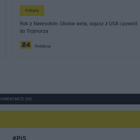
Polityka
Rok z Nawrockim. Głośne weta, sojusz z USA i powrót
do Trójmorza
Redakcja
KOMENTARZE (30)
#
PiS