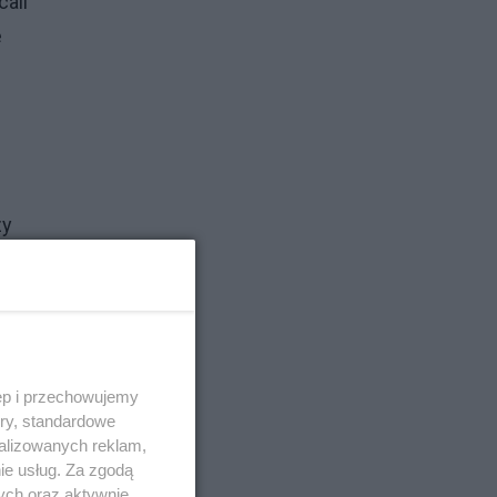
cali
e
zy
ACTA
o
ęp i przechowujemy
ory, standardowe
cami
alizowanych reklam,
ie usług. Za zgodą
ych oraz aktywnie