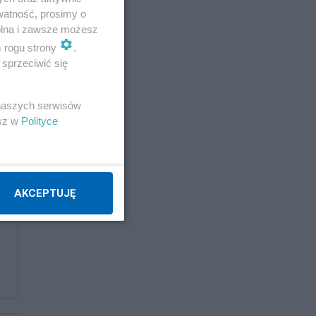
watność, prosimy o
wolna i zawsze możesz
m rogu strony
.
sprzeciwić się
 naszych serwisów
esz w
Polityce
AKCEPTUJĘ