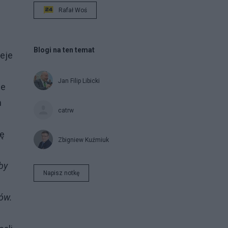
Rafał Woś
Blogi na ten temat
ieje
Jan Filip Libicki
ie
m
catrw
lę
Zbigniew Kuźmiuk
by
Napisz notkę
ów.