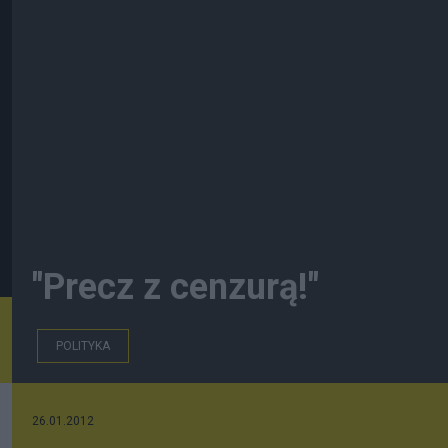
"Precz z cenzurą!"
POLITYKA
26.01.2012