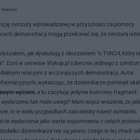
Reklama
 wizję cenzury wprowadzonej w przyszłości za pomocy
woich demonstracji mogą przekonać się, że cenzura istn
łyszałem, jak dyskutują z oburzeniem "o TVN24, który n
". Dziś w serwisie Wykop.pl (obecnie jednego z centru
dialnym relacjom z wczorajszych demonstracji. Autor
informacyjnych, wykazując, że dziennikarze pominęli ska
ekawym wpisem
, a tu zacytuję jedynie końcowy fragment:
u wydarzeniu tak mało uwagi? Mam wręcz wrażenie, że jak
pocie, to w wielu przypadkach zabrakłoby nawet wzmianki,
li te wydarzenia jako warte wspomnienia z całych protest
 dodatku dziennikarze nie są pewni, czego w tej chwili od