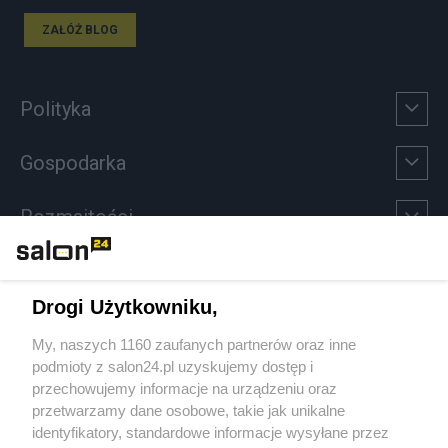
ZAŁÓŻ BLOG
Polityka
Gospodarka
Rozmaitości
Technologie
Drogi Użytkowniku,
Sport
My, naszych 1160 zaufanych partnerów oraz inne
podmioty z salon24.pl uzyskujemy dostęp i
Społeczeństwo
przechowujemy informacje na urządzeniu oraz
przetwarzamy dane osobowe, takie jak unikalne
Kultura
identyfikatory, standardowe informacje wysyłane przez