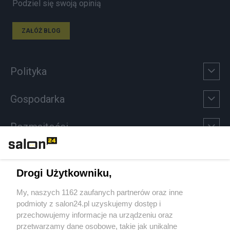
Podziel się swoją opinią
ZAŁÓŻ BLOG
Polityka
Gospodarka
Rozmaitości
Technologie
Drogi Użytkowniku,
Sport
My, naszych 1162 zaufanych partnerów oraz inne
podmioty z salon24.pl uzyskujemy dostęp i
Społeczeństwo
przechowujemy informacje na urządzeniu oraz
przetwarzamy dane osobowe, takie jak unikalne