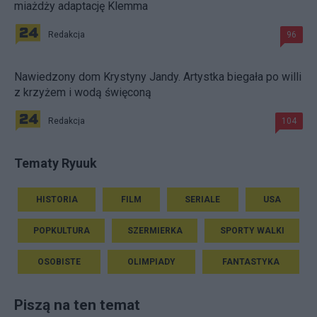
miażdży adaptację Klemma
Redakcja
96
Nawiedzony dom Krystyny Jandy. Artystka biegała po willi
z krzyżem i wodą święconą
Redakcja
104
Tematy Ryuuk
HISTORIA
FILM
SERIALE
USA
POPKULTURA
SZERMIERKA
SPORTY WALKI
OSOBISTE
OLIMPIADY
FANTASTYKA
Piszą na ten temat