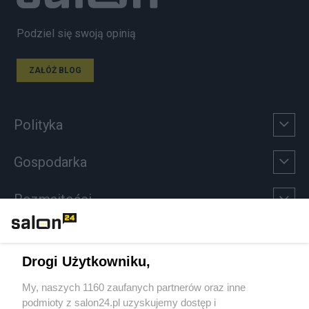
Podziel się swoją opinią
ZAŁÓŻ BLOG
Polityka
Gospodarka
Rozmaitości
Technologie
Drogi Użytkowniku,
Sport
My, naszych 1160 zaufanych partnerów oraz inne
podmioty z salon24.pl uzyskujemy dostęp i