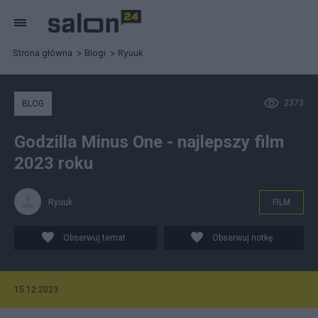
Strona główna
Blogi
Ryuuk
2373
BLOG
Godzilla Minus One - najlepszy film
2023 roku
Ryuuk
FILM
Obserwuj temat
Obserwuj notkę
15.12.2023