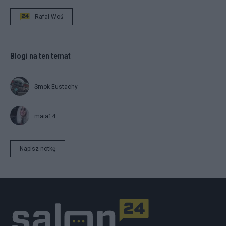
Rafał Woś
Blogi na ten temat
Smok Eustachy
maia14
Napisz notkę