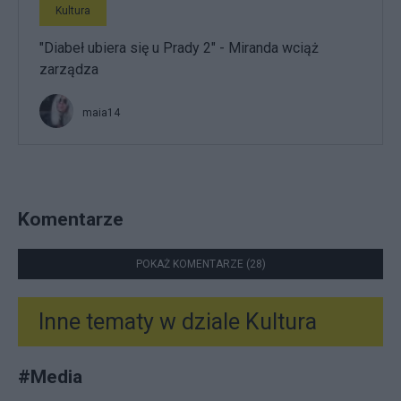
Kultura
"Diabeł ubiera się u Prady 2" - Miranda wciąż
zarządza
maia14
Komentarze
POKAŻ KOMENTARZE (28)
Inne tematy w dziale
Kultura
#
Media