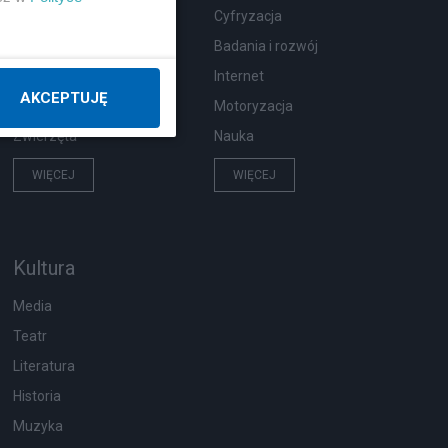
Wypadki
Cyfryzacja
Moda i uroda
Badania i rozwój
Hobby
Internet
AKCEPTUJĘ
Pogoda
Motoryzacja
Zwierzęta
Nauka
WIĘCEJ
WIĘCEJ
Kultura
Media
Teatr
Literatura
Historia
Muzyka