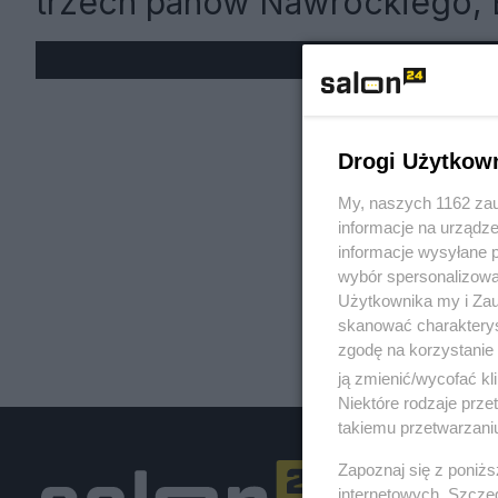
trzech panów Nawrockiego, 
« W
Drogi Użytkow
My, naszych 1162 zau
informacje na urządze
informacje wysyłane 
wybór spersonalizowan
Użytkownika my i Zau
skanować charakterys
zgodę na korzystanie 
ją zmienić/wycofać kl
Niektóre rodzaje prz
takiemu przetwarzaniu
Zapoznaj się z poniż
internetowych. Szcze