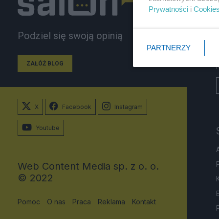
Prywatności
i
Cookie
Podziel się swoją opinią
PARTNERZY
ZAŁÓŻ BLOG
X
Facebook
Instagram
Youtube
Web Content Media sp. z o. o.
© 2022
Pomoc
O nas
Praca
Reklama
Kontakt