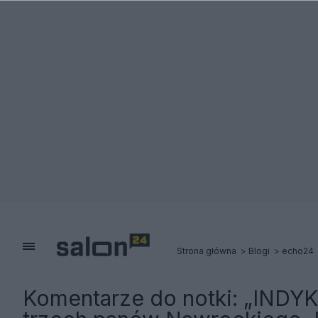
Strona główna
Blogi
echo24
Komentarze do notki:
„INDYK