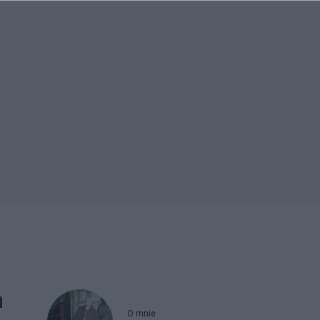
a
O mnie