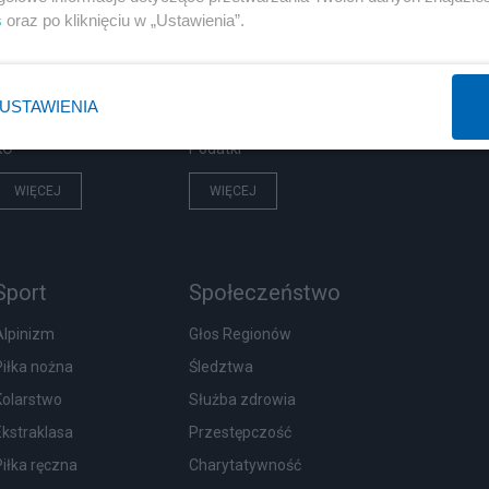
PiS
Biznes
s
oraz po kliknięciu w „Ustawienia”.
Rząd
Pieniądze
Prezydent
Centralny Port Komunikacyjny
USTAWIENIA
NATO
Inwestycje
KO
Podatki
WIĘCEJ
WIĘCEJ
Sport
Społeczeństwo
Alpinizm
Głos Regionów
Piłka nożna
Śledztwa
Kolarstwo
Służba zdrowia
Ekstraklasa
Przestępczość
Piłka ręczna
Charytatywność