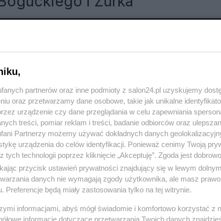
Boguckiego i Żurka
RÓĆ DO NOTKI
niku,
fanych partnerów oraz inne podmioty z salon24.pl uzyskujemy dost
niu oraz przetwarzamy dane osobowe, takie jak unikalne identyfikat
przez urządzenie czy dane przeglądania w celu zapewniania sperson
ych treści, pomiar reklam i treści, badanie odbiorców oraz ulepszan
fani Partnerzy możemy używać dokładnych danych geolokalizacyjn
tykę urządzenia do celów identyfikacji. Ponieważ cenimy Twoją pry
z tych technologii poprzez kliknięcie „Akceptuję”. Zgoda jest dobro
ikając przycisk ustawień prywatności znajdujący się w lewym dolny
etwarzania danych nie wymagają zgody użytkownika, ale masz prawo 
. Preferencje będą miały zastosowania tylko na tej witrynie.
szymi informacjami, abyś mógł świadomie i komfortowo korzystać z
Polityka
Gospodarka
gółowe informacje dotyczące przetwarzania Twoich danych znajdzi