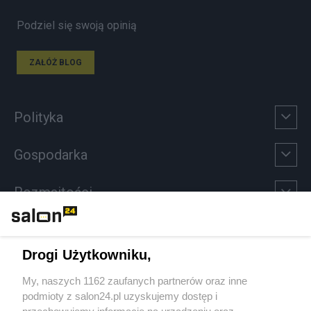
Podziel się swoją opinią
ZAŁÓŻ BLOG
Polityka
Gospodarka
Rozmaitości
Technologie
Drogi Użytkowniku,
Sport
My, naszych 1162 zaufanych partnerów oraz inne
podmioty z salon24.pl uzyskujemy dostęp i
Społeczeństwo