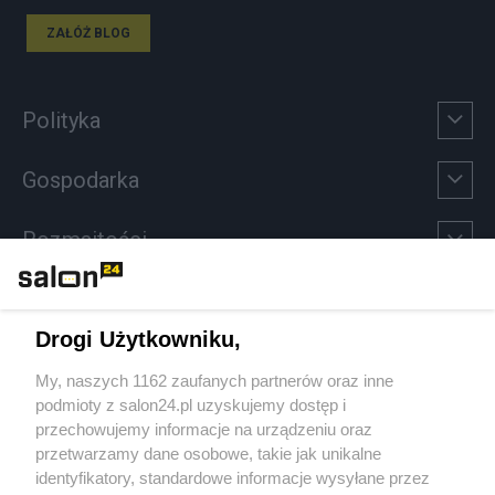
ZAŁÓŻ BLOG
Polityka
Gospodarka
Rozmaitości
Technologie
Drogi Użytkowniku,
Sport
My, naszych 1162 zaufanych partnerów oraz inne
podmioty z salon24.pl uzyskujemy dostęp i
Społeczeństwo
przechowujemy informacje na urządzeniu oraz
przetwarzamy dane osobowe, takie jak unikalne
Kultura
identyfikatory, standardowe informacje wysyłane przez