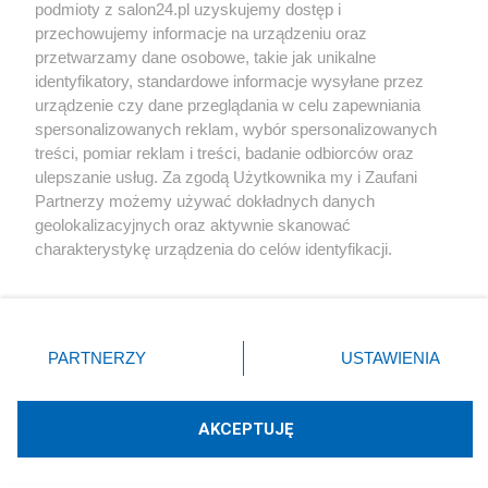
podmioty z salon24.pl uzyskujemy dostęp i
Społeczeństwo
przechowujemy informacje na urządzeniu oraz
przetwarzamy dane osobowe, takie jak unikalne
Kultura
identyfikatory, standardowe informacje wysyłane przez
urządzenie czy dane przeglądania w celu zapewniania
spersonalizowanych reklam, wybór spersonalizowanych
treści, pomiar reklam i treści, badanie odbiorców oraz
ulepszanie usług. Za zgodą Użytkownika my i Zaufani
X
Facebook
Instagram
Youtube
Partnerzy możemy używać dokładnych danych
geolokalizacyjnych oraz aktywnie skanować
charakterystykę urządzenia do celów identyfikacji.
Web Content Media sp. z o. o. © 2022
Ponieważ cenimy Twoją prywatność, prosimy o zgodę na
korzystanie z tych technologii poprzez kliknięcie
„Akceptuję”. Zgoda jest dobrowolna i zawsze możesz ją
Pomoc
O nas
Praca
Reklama
Kontakt
zmienić/wycofać klikając przycisk ustawień prywatności
PARTNERZY
USTAWIENIA
znajdujący się w lewym dolnym rogu strony
. Niektóre
rodzaje przetwarzania danych nie wymagają zgody
użytkownika, ale masz prawo sprzeciwić się takiemu
AKCEPTUJĘ
przetwarzaniu. Preferencje będą miały zastosowania tylko
Technologię dostarcza:
W3media.pl
na tej witrynie.