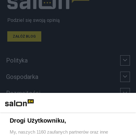
Podziel się swoją opinią
ZAŁÓŻ BLOG
Polityka
Gospodarka
Rozmaitości
Technologie
Drogi Użytkowniku,
Sport
My, naszych 1160 zaufanych partnerów oraz inne