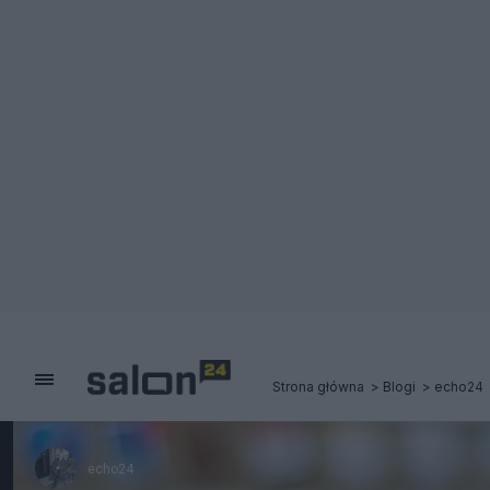
Strona główna
Blogi
echo24
echo24