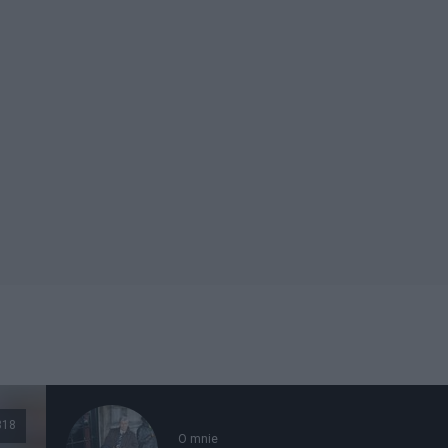
318
O mnie