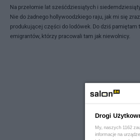
Na przełomie lat sześćdziesiątych i siedemdziesiąt
Nie do żadnego hollywoodzkiego raju, jak mi się zr
produkującej części do lodówek. Do dziś pamiętam 
emigrantów, którzy pracowali tam jak niewolnicy.
Drogi Użytkow
My, naszych 1162 zau
informacje na urządze