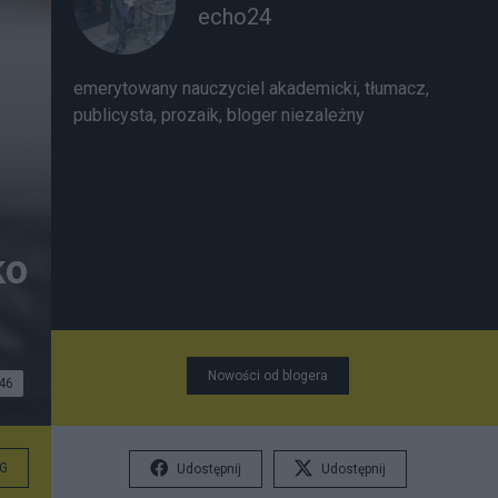
echo24
emerytowany nauczyciel akademicki, tłumacz,
publicysta, prozaik, bloger niezależny
ko
Nowości od blogera
46
G
Udostępnij
Udostępnij