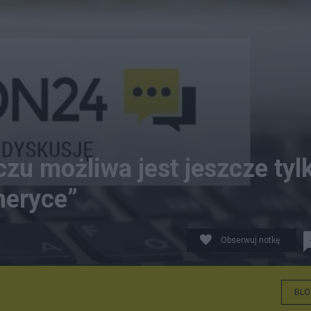
czu możliwa jest jeszcze tyl
meryce”
Obserwuj notkę
BLO