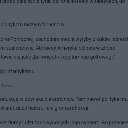
rzez całe życie tyrali od rana do nocy w fabrykach, do
m politykom niczym faraonom.
rei Północnej, zachodnie media wyłyby o kulcie jednost
ym szaleństwie. Ale kiedy Ameryka odlewa w złocie
awia się jako „barwną atrakcję turnieju golfowego”.
o infantylizmu.
Reklama
Produkuje widowiska dla kretynów. Tam nawet polityka mu
ateł, dużo hałasu i ani grama refleksji.
lecz tłumy ludzi zachwyconych jego cyrkiem. Bo przecie