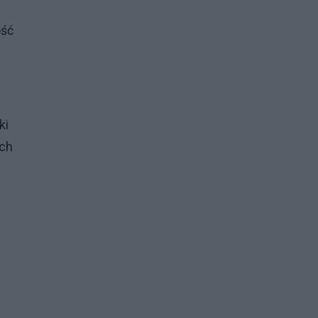
ość
ki
ych