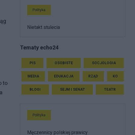
Polityka
sąg
Nietakt stulecia
Tematy echo24
PIS
OSOBISTE
SOCJOLOGIA
MEDIA
EDUKACJA
RZĄD
KO
o to
BLOGI
SEJM I SENAT
TEATR
a
Polityka
Męczennicy polskiej prawicy