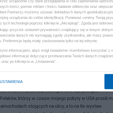
przez urządzenie czy dane przeglądania w celu zapewniania sperson
ych treści, pomiar reklam i treści, badanie odbiorców oraz ulepszan
fani Partnerzy możemy używać dokładnych danych geolokalizacyjn
tykę urządzenia do celów identyfikacji. Ponieważ cenimy Twoją pry
z tych technologii poprzez kliknięcie „Akceptuję”. Zgoda jest dobro
ikając przycisk ustawień prywatności znajdujący się w lewym dolny
etwarzania danych nie wymagają zgody użytkownika, ale masz prawo 
. Preferencje będą miały zastosowania tylko na tej witrynie.
szymi informacjami, abyś mógł świadomie i komfortowo korzystać z
Reklama
gółowe informacje dotyczące przetwarzania Twoich danych znajdzi
s
oraz po kliknięciu w „Ustawienia”.
ominających „Modern Times” Chaplina, a mimo to byli
erykański sen działa naprawdę: nie jako droga do
USTAWIENIA
edaków. Mechanizm, który wmówił milionom ludzi, że jeśl
ich wnukowi pozwolą nosić golfowe kije jakiegoś
 Polaków, którzy w czasie mojego pobyty w USA prosili m
samochodach stojących na ulicy, a to na tle wystaw