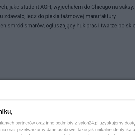
ych, jako student AGH, wyjechałem do Chicago na saksy.
azu zdawało, lecz do piekła taśmowej manufaktury
ten smród smarów, ogłuszający huk pras i twarze polski
niku,
fanych partnerów oraz inne podmioty z salon24.pl uzyskujemy dost
niu oraz przetwarzamy dane osobowe, takie jak unikalne identyfikat