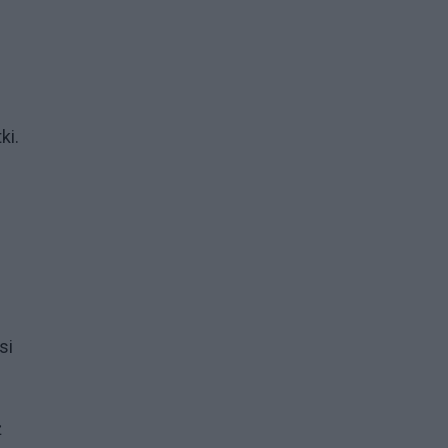
ki.
si
ż