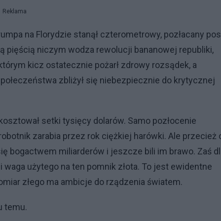
Reklama
rumpa na Florydzie stanął czterometrowy, pozłacany po
ą pięścią niczym wodza rewolucji bananowej republiki,
tórym kicz ostatecznie pożarł zdrowy rozsądek, a
ołeczeństwa zbliżył się niebezpiecznie do krytycznej
osztował setki tysięcy dolarów. Samo pozłocenie
botnik zarabia przez rok ciężkiej harówki. Ale przecież 
ę bogactwem miliarderów i jeszcze bili im brawo. Zaś dl
 i waga użytego na ten pomnik złota. To jest ewidentne
domiar złego ma ambicje do rządzenia światem.
u temu.