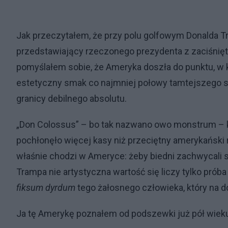
Jak przeczytałem, że przy polu golfowym Donalda T
przedstawiający rzeczonego prezydenta z zaciśnięt
pomyślałem sobie, że Ameryka doszła do punktu, w k
estetyczny smak co najmniej połowy tamtejszego sp
granicy debilnego absolutu.
„Don Colossus” – bo tak nazwano owo monstrum – k
pochłonęło więcej kasy niż przeciętny amerykański ro
właśnie chodzi w Ameryce: żeby biedni zachwycali si
Trampa nie artystyczna wartość się liczy tylko próba
fiksum dyrdum
tego żałosnego człowieka, który na 
Ja tę Amerykę poznałem od podszewki już pół wiek