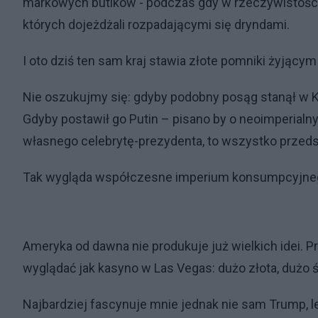
markowych butików - podczas gdy w rzeczywistości p
których dojeżdżali rozpadającymi się dryndami.
I oto dziś ten sam kraj stawia złote pomniki żyjący
Nie oszukujmy się: gdyby podobny posąg stanął w Ko
Gdyby postawił go Putin – pisano by o neoimperialn
własnego celebrytę-prezydenta, to wszystko przedst
Tak wygląda współczesne imperium konsumpcyjneg
Ameryka od dawna nie produkuje już wielkich idei. 
wyglądać jak kasyno w Las Vegas: dużo złota, dużo świ
Najbardziej fascynuje mnie jednak nie sam Trump, 