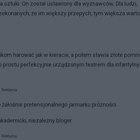
a sztuki. On został ustawiony dla wyznawców. Dla ludzi,
rzekonanych, że im większy przepych, tym większa wart
nikom harować jak w kieracie, a potem stawia złote pomni
po prostu perfekcyjnie urządzonym teatrem dla infantyln
Reklama
o żałośnie pretensjonalnego jarmarku próżności.
kademicki, niezależny bloger
Reklama