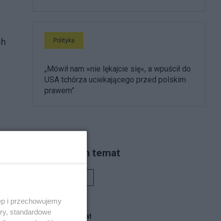
ch
Polityka
„Mówił nam »nie lękajcie się«, a wpuścił do
USA tchórza uciekającego przed polskim
prawem”
Piszą na ten temat
Rafał Woś
ęp i przechowujemy
ory, standardowe
Blogi na ten temat