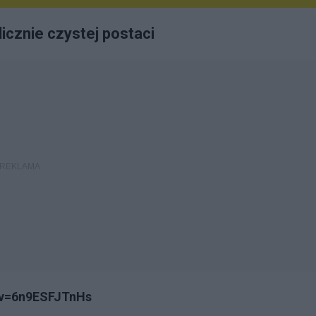
icznie czystej postaci
?v=6n9ESFJTnHs