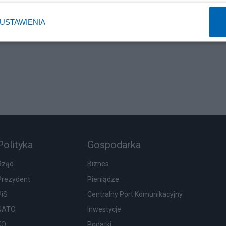
1 
USTAWIENIA
Polityka
Gospodarka
Rząd
Biznes
Prezydent
Pieniądze
PiS
Centralny Port Komunikacyjny
NATO
Inwestycje
KO
Podatki