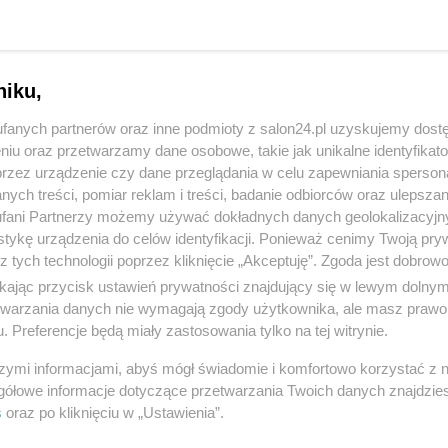
niku,
fanych partnerów oraz inne podmioty z salon24.pl uzyskujemy dost
niu oraz przetwarzamy dane osobowe, takie jak unikalne identyfikat
przez urządzenie czy dane przeglądania w celu zapewniania sperson
ych treści, pomiar reklam i treści, badanie odbiorców oraz ulepszan
fani Partnerzy możemy używać dokładnych danych geolokalizacyjn
tykę urządzenia do celów identyfikacji. Ponieważ cenimy Twoją pry
z tych technologii poprzez kliknięcie „Akceptuję”. Zgoda jest dobro
ikając przycisk ustawień prywatności znajdujący się w lewym dolny
etwarzania danych nie wymagają zgody użytkownika, ale masz prawo 
. Preferencje będą miały zastosowania tylko na tej witrynie.
szymi informacjami, abyś mógł świadomie i komfortowo korzystać z
gółowe informacje dotyczące przetwarzania Twoich danych znajdzi
s
oraz po kliknięciu w „Ustawienia”.