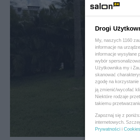
Drogi Użytkow
My, naszych 1160 zau
informacje na urządze
informacje wysyłane 
wybór spersonalizowan
Użytkownika my i Zau
skanować charakterys
zgodę na korzystanie 
ją zmienić/wycofać kl
Niektóre rodzaje prz
takiemu przetwarzaniu
Zapoznaj się z poniż
internetowych. Szcze
Prywatności
i
Cookie