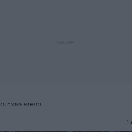
„Tak durna gloryfikacja kiczu możliwa jest jeszcze tylko tylko w trumpistycznej Ameryce”
1 