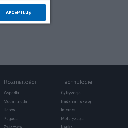
z 1
AKCEPTUJĘ
Rozmaitości
Technologie
Wypadki
Cyfryzacja
Moda i uroda
Badania i rozwój
Hobby
Internet
Pogoda
Motoryzacja
Zwierzęta
Nauka