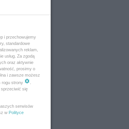
ęp i przechowujemy
ory, standardowe
alizowanych reklam,
ie usług. Za zgodą
ych oraz aktywnie
watność, prosimy o
wolna i zawsze możesz
m rogu strony
.
sprzeciwić się
 naszych serwisów
esz w
Polityce