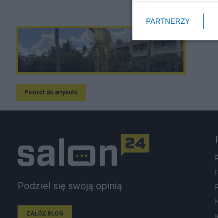
PARTNERZY
Powrót do artykułu
Podziel się swoją opinią
ZAŁÓŻ BLOG