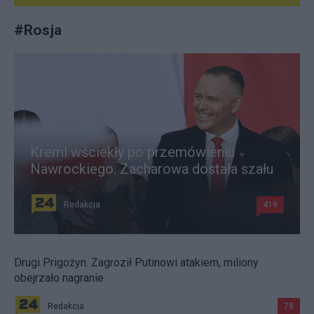
#
Rosja
Kreml wściekły po przemówieniu
Nawrockiego. Zacharowa dostała szału
Redakcja
419
Drugi Prigożyn. Zagroził Putinowi atakiem, miliony
obejrzało nagranie
Redakcja
78