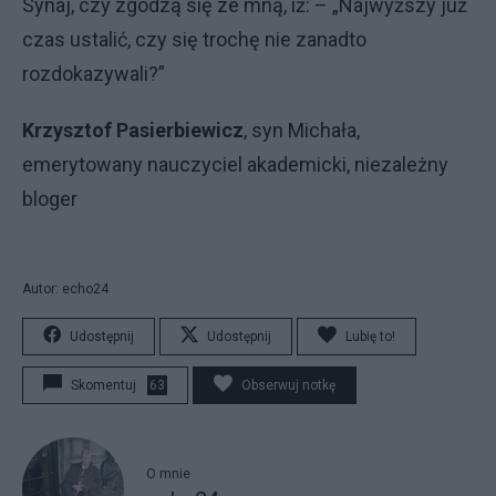
Synaj, czy zgodzą się ze mną, iż: – „Najwyższy już
czas ustalić, czy się trochę nie zanadto
rozdokazywali?”
Krzysztof Pasierbiewicz
, syn Michała,
emerytowany nauczyciel akademicki, niezależny
bloger
Autor: echo24
Udostępnij
Udostępnij
Lubię to!
Skomentuj
63
Obserwuj notkę
O mnie