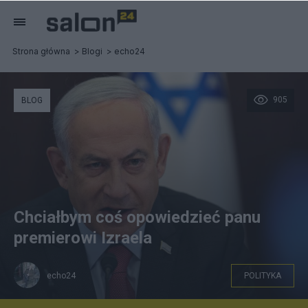
Strona główna
Blogi
echo24
905
BLOG
Chciałbym coś opowiedzieć panu
premierowi Izraela
echo24
POLITYKA