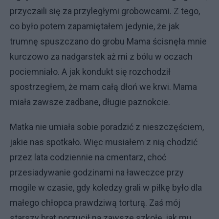
przyczaili się za przyległymi grobowcami. Z tego,
co było potem zapamiętałem jedynie, że jak
trumnę spuszczano do grobu Mama ścisnęła mnie
kurczowo za nadgarstek aż mi z bólu w oczach
pociemniało. A jak kondukt się rozchodził
spostrzegłem, że mam całą dłoń we krwi. Mama
miała zawsze zadbane, długie paznokcie.
Matka nie umiała sobie poradzić z nieszczęściem,
jakie nas spotkało. Więc musiałem z nią chodzić
przez lata codziennie na cmentarz, choć
przesiadywanie godzinami na ławeczce przy
mogile w czasie, gdy koledzy grali w piłkę było dla
małego chłopca prawdziwą torturą. Zaś mój
starszy brat porzucił na zawsze szkołę, jak mu