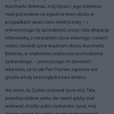
Auschwitz-Birkenau, mój Ojciec i jego żołnierze
mieli pozwolenie na wjazd na teren obozu w
przypadkach awarii sieci elektrycznej, – i
wykorzystując tę sposobność, przez całą okupację
hitlerowską, z narażaniem życia własnego i swoich
rodzin, ratowali życie więźniom obozu Auschwitz-
Birkenau, w znakomitej większości pochodzenia
żydowskiego, – przerzucając im żywność i
lekarstwa, za co jak Pan Premier zapewne wie
groziła wtedy bezwzględna kara śmierci.
Nie wiem, ilu Żydom uratował życie mój Tata,
prawdopodobnie wielu, ale nawet gdyby miał
uratować choćby jedno żydowskie życie, mój
Ojciec uważał, że warto i trzeba było pomagać