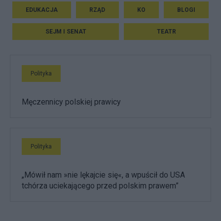
EDUKACJA
RZĄD
KO
BLOGI
SEJM I SENAT
TEATR
Polityka
Męczennicy polskiej prawicy
Polityka
„Mówił nam »nie lękajcie się«, a wpuścił do USA
tchórza uciekającego przed polskim prawem”