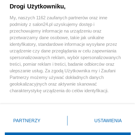
Drogi Użytkowniku,
Sport
My, naszych 1162 zaufanych partnerów oraz inne
podmioty z salon24.pl uzyskujemy dostęp i
Społeczeństwo
przechowujemy informacje na urządzeniu oraz
przetwarzamy dane osobowe, takie jak unikalne
Kultura
identyfikatory, standardowe informacje wysyłane przez
urządzenie czy dane przeglądania w celu zapewniania
spersonalizowanych reklam, wybór spersonalizowanych
treści, pomiar reklam i treści, badanie odbiorców oraz
ulepszanie usług. Za zgodą Użytkownika my i Zaufani
X
Facebook
Instagram
Youtube
Partnerzy możemy używać dokładnych danych
geolokalizacyjnych oraz aktywnie skanować
charakterystykę urządzenia do celów identyfikacji.
Web Content Media sp. z o. o. © 2022
Ponieważ cenimy Twoją prywatność, prosimy o zgodę na
korzystanie z tych technologii poprzez kliknięcie
„Akceptuję”. Zgoda jest dobrowolna i zawsze możesz ją
Pomoc
O nas
Praca
Reklama
Kontakt
zmienić/wycofać klikając przycisk ustawień prywatności
PARTNERZY
USTAWIENIA
znajdujący się w lewym dolnym rogu strony
. Niektóre
rodzaje przetwarzania danych nie wymagają zgody