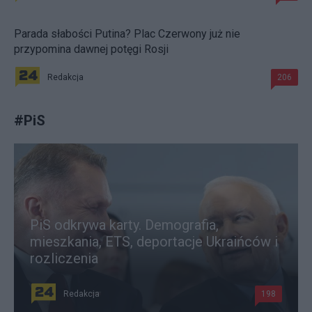
Parada słabości Putina? Plac Czerwony już nie
przypomina dawnej potęgi Rosji
Redakcja
206
#
PiS
PiS odkrywa karty. Demografia,
mieszkania, ETS, deportacje Ukraińców i
rozliczenia
Redakcja
198