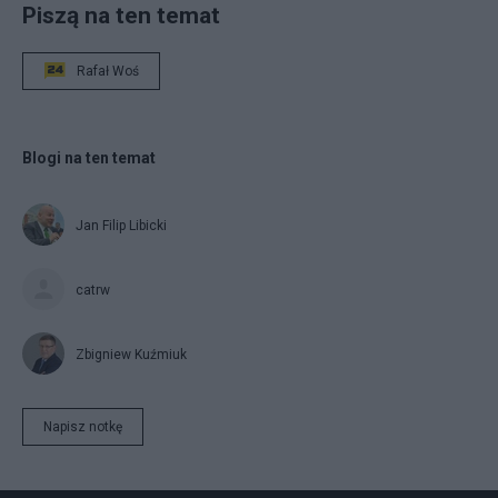
Piszą na ten temat
Rafał Woś
Blogi na ten temat
Jan Filip Libicki
catrw
Zbigniew Kuźmiuk
Napisz notkę