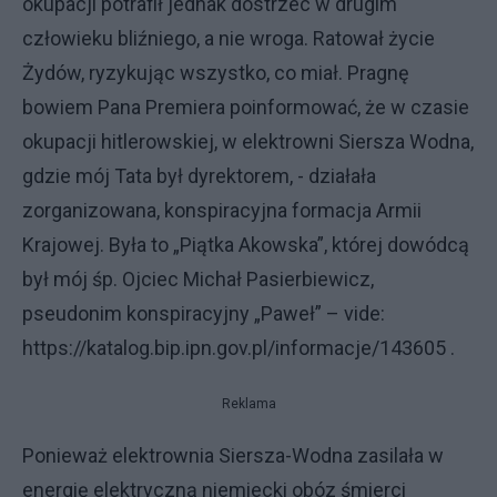
okupacji potrafił jednak dostrzec w drugim
człowieku bliźniego, a nie wroga. Ratował życie
Żydów, ryzykując wszystko, co miał. Pragnę
bowiem Pana Premiera poinformować, że w czasie
okupacji hitlerowskiej, w elektrowni Siersza Wodna,
gdzie mój Tata był dyrektorem, - działała
zorganizowana, konspiracyjna formacja Armii
Krajowej. Była to „Piątka Akowska”, której dowódcą
był mój śp. Ojciec Michał Pasierbiewicz,
pseudonim konspiracyjny „Paweł” – vide:
https://katalog.bip.ipn.gov.pl/informacje/143605 .
Reklama
Ponieważ elektrownia Siersza-Wodna zasilała w
energię elektryczną niemiecki obóz śmierci