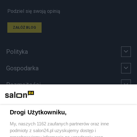
Podziel się swoją opinią
ZAŁÓŻ BLOG
Polityka
Gospodarka
Rozmaitości
Technologie
Drogi Użytkowniku,
Sport
My, naszych 1162 zaufanych partnerów oraz inne
podmioty z salon24.pl uzyskujemy dostęp i
Społeczeństwo