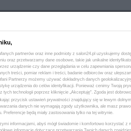
RÓĆ DO NOTKI
niku,
fanych partnerów oraz inne podmioty z salon24.pl uzyskujemy dost
niu oraz przetwarzamy dane osobowe, takie jak unikalne identyfikat
przez urządzenie czy dane przeglądania w celu zapewniania sperson
ych treści, pomiar reklam i treści, badanie odbiorców oraz ulepszan
fani Partnerzy możemy używać dokładnych danych geolokalizacyjn
tykę urządzenia do celów identyfikacji. Ponieważ cenimy Twoją pry
z tych technologii poprzez kliknięcie „Akceptuję”. Zgoda jest dobro
ikając przycisk ustawień prywatności znajdujący się w lewym dolny
etwarzania danych nie wymagają zgody użytkownika, ale masz prawo 
. Preferencje będą miały zastosowania tylko na tej witrynie.
szymi informacjami, abyś mógł świadomie i komfortowo korzystać z
Polityka
Gospodarka
gółowe informacje dotyczące przetwarzania Twoich danych znajdzi