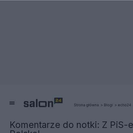
Strona główna
Blogi
echo24
Komentarze do notki:
Z PiS-e