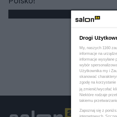
Polsko!
« W
Drogi Użytkow
My, naszych 1160 zau
informacje na urządze
informacje wysyłane 
wybór spersonalizowan
Użytkownika my i Zau
skanować charakterys
zgodę na korzystanie 
ją zmienić/wycofać kl
Niektóre rodzaje prz
takiemu przetwarzaniu
Zapoznaj się z poniż
internetowych. Szcze