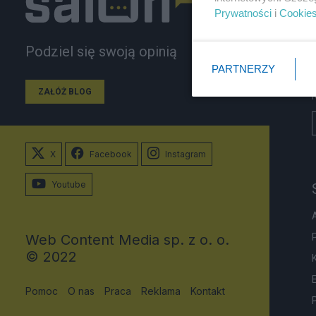
Prywatności
i
Cookie
Podziel się swoją opinią
PARTNERZY
ZAŁÓŻ BLOG
X
Facebook
Instagram
Youtube
Web Content Media sp. z o. o.
© 2022
Pomoc
O nas
Praca
Reklama
Kontakt