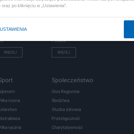
PiS
Biznes
s
oraz po kliknięciu w „Ustawienia”.
Rząd
Pieniądze
Prezydent
Centralny Port Komunikacyjny
USTAWIENIA
NATO
Inwestycje
KO
Podatki
WIĘCEJ
WIĘCEJ
Sport
Społeczeństwo
Alpinizm
Głos Regionów
Piłka nożna
Śledztwa
Kolarstwo
Służba zdrowia
Ekstraklasa
Przestępczość
Piłka ręczna
Charytatywność