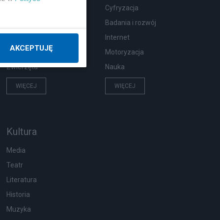
Wypadki
Cyfryzacja
Moda i uroda
Badania i rozwój
Hobby
Internet
AKCEPTUJĘ
Pogoda
Motoryzacja
Zwierzęta
Nauka
WIĘCEJ
WIĘCEJ
Kultura
Media
Teatr
Literatura
Historia
Muzyka