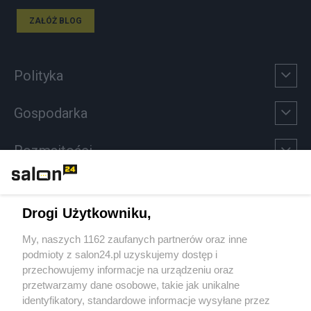
ZAŁÓŻ BLOG
Polityka
Gospodarka
Rozmaitości
Technologie
Drogi Użytkowniku,
Sport
My, naszych 1162 zaufanych partnerów oraz inne
podmioty z salon24.pl uzyskujemy dostęp i
Społeczeństwo
przechowujemy informacje na urządzeniu oraz
przetwarzamy dane osobowe, takie jak unikalne
Kultura
identyfikatory, standardowe informacje wysyłane przez