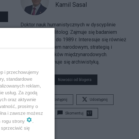
Kamil Sasal
Doktor nauk humanistycznych w dyscyplinie
historia oraz politolog. Zajmuje się badaniem
okresu od 1945 do 1989 r. Interesuje się również
bezpieczeństwem narodowym, strategią i
teoriami stosunków międzynarodowych.
Zawodowo zajmuje się archiwistyką.
ęp i przechowujemy
ory, standardowe
Nowości od blogera
alizowanych reklam,
ie usług. Za zgodą
ych oraz aktywnie
Udostępnij
Udostępnij
watność, prosimy o
wolna i zawsze możesz
Skomentuj
97
m rogu strony
.
sprzeciwić się