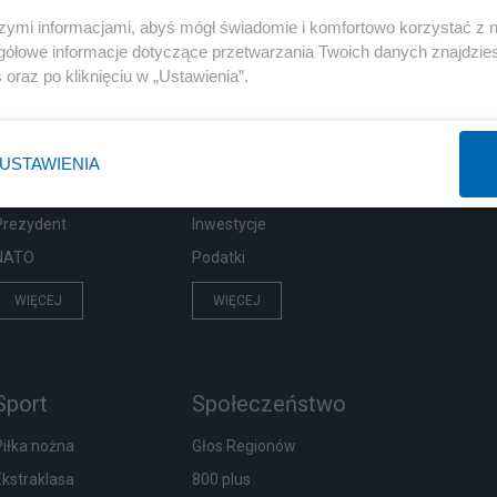
szymi informacjami, abyś mógł świadomie i komfortowo korzystać z
gółowe informacje dotyczące przetwarzania Twoich danych znajdzi
s
oraz po kliknięciu w „Ustawienia”.
Polityka
Gospodarka
Rosja
Biznes
PiS
Pieniądze
USTAWIENIA
Rząd
Centralny Port Komunikacyjny
Prezydent
Inwestycje
NATO
Podatki
WIĘCEJ
WIĘCEJ
Sport
Społeczeństwo
Piłka nożna
Głos Regionów
Ekstraklasa
800 plus