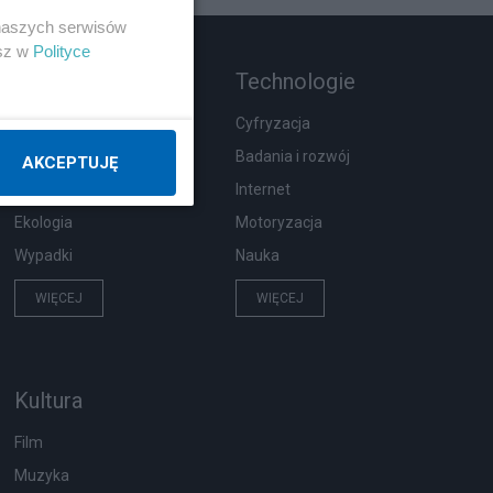
 naszych serwisów
esz w
Polityce
Rozmaitości
Technologie
Zdrowie
Cyfryzacja
Podróże
Badania i rozwój
AKCEPTUJĘ
Pogoda
Internet
Ekologia
Motoryzacja
Wypadki
Nauka
WIĘCEJ
WIĘCEJ
Kultura
Film
Muzyka