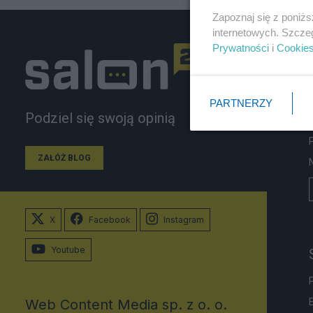
Zapoznaj się z poniż
internetowych. Szcze
Prywatności
i
Cookie
PARTNERZY
Podziel się swoją opinią
ZAŁÓŻ BLOG
X
Facebook
Instagram
Youtube
Web Content Media sp. z o. o.