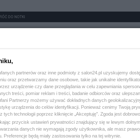
RÓĆ DO NOTKI
niku,
fanych partnerów oraz inne podmioty z salon24.pl uzyskujemy dost
niu oraz przetwarzamy dane osobowe, takie jak unikalne identyfikat
przez urządzenie czy dane przeglądania w celu zapewniania sperson
ych treści, pomiar reklam i treści, badanie odbiorców oraz ulepszan
fani Partnerzy możemy używać dokładnych danych geolokalizacyjn
tykę urządzenia do celów identyfikacji. Ponieważ cenimy Twoją pry
z tych technologii poprzez kliknięcie „Akceptuję”. Zgoda jest dobro
ikając przycisk ustawień prywatności znajdujący się w lewym dolny
etwarzania danych nie wymagają zgody użytkownika, ale masz prawo 
. Preferencje będą miały zastosowania tylko na tej witrynie.