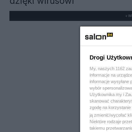
dzięki wirusowi
« W
Drogi Użytkow
My, naszych 1162 zau
informacje na urządze
informacje wysyłane 
wybór spersonalizowan
Użytkownika my i Zau
skanować charakterys
zgodę na korzystanie 
ją zmienić/wycofać kl
Niektóre rodzaje prz
takiemu przetwarzaniu