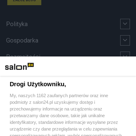
Polityka
Gospodarka
Rozmaitości
Technologie
Drogi Użytkowniku,
Sport
My, naszych 1162 zaufanych partnerów oraz inne
podmioty z salon24.pl uzyskujemy dostęp i
Społeczeństwo
przechowujemy informacje na urządzeniu oraz
przetwarzamy dane osobowe, takie jak unikalne
Kultura
identyfikatory, standardowe informacje wysyłane przez
urządzenie czy dane przeglądania w celu zapewniania
spersonalizowanych reklam, wybór spersonalizowanych