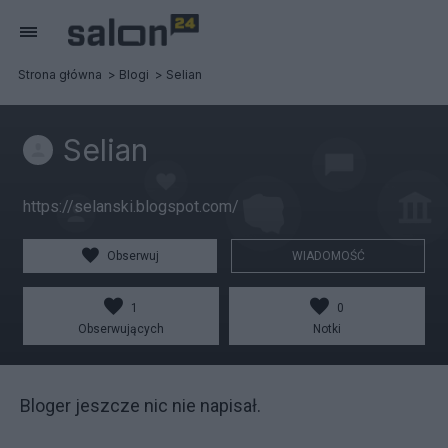
Strona główna
Blogi
Selian
Selian
https://selanski.blogspot.com/
Obserwuj
WIADOMOŚĆ
1
0
Obserwujących
Notki
Bloger jeszcze nic nie napisał.