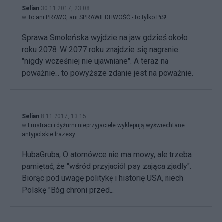
Selian
30.11.2017, 23:08
w
To ani PRAWO, ani SPRAWIEDLIWOŚĆ - to tylko PiS!
Sprawa Smoleńska wyjdzie na jaw gdzieś około
roku 2078. W 2077 roku znajdzie się nagranie
"nigdy wcześniej nie ujawniane". A teraz na
poważnie... to powyższe zdanie jest na poważnie.
Selian
8.11.2017, 13:15
w
Frustraci i dyżurni nieprzyjaciele wyklepują wyświechtane
antypolskie frazesy
HubaGruba, O atomówce nie ma mowy, ale trzeba
pamiętać, że "wśród przyjaciół psy zająca zjadły".
Biorąc pod uwagę politykę i historię USA, niech
Polskę "Bóg chroni przed...