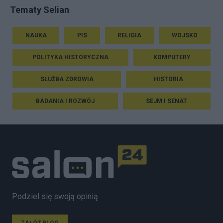
Tematy Selian
NAUKA
PIS
RELIGIA
WOJSKO
POLITYKA HISTORYCZNA
KOMPUTERY
SŁUŻBA ZDROWIA
HISTORIA
BADANIA I ROZWÓJ
SEJM I SENAT
Podziel się swoją opinią
ZAŁÓŻ BLOG