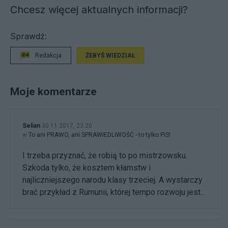
Chcesz więcej aktualnych informacji?
Sprawdź:
Redakcja
ŻEBYŚ WIEDZIAŁ
Moje komentarze
Selian
30.11.2017, 23:20
w
To ani PRAWO, ani SPRAWIEDLIWOŚĆ - to tylko PiS!
I trzeba przyznać, że robią to po mistrzowsku.
Szkoda tylko, że kosztem kłamstw i
najliczniejszego narodu klasy trzeciej. A wystarczy
brać przykład z Rumunii, której tempo rozwoju jest...