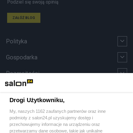
Podziel się swoją opinią
ZAŁÓŻ BLOG
Polityka
Gospodarka
Rozmaitości
Technologie
Drogi Użytkowniku,
Sport
My, naszych 1162 zaufanych partnerów oraz inne
podmioty z salon24.pl uzyskujemy dostęp i
Społeczeństwo
przechowujemy informacje na urządzeniu oraz
przetwarzamy dane osobowe, takie jak unikalne