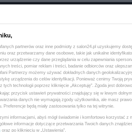
RÓĆ DO NOTKI
niku,
fanych partnerów oraz inne podmioty z salon24.pl uzyskujemy dost
niu oraz przetwarzamy dane osobowe, takie jak unikalne identyfikat
przez urządzenie czy dane przeglądania w celu zapewniania sperson
ych treści, pomiar reklam i treści, badanie odbiorców oraz ulepszan
fani Partnerzy możemy używać dokładnych danych geolokalizacyjn
tykę urządzenia do celów identyfikacji. Ponieważ cenimy Twoją pry
z tych technologii poprzez kliknięcie „Akceptuję”. Zgoda jest dobro
ikając przycisk ustawień prywatności znajdujący się w lewym dolny
etwarzania danych nie wymagają zgody użytkownika, ale masz prawo 
. Preferencje będą miały zastosowania tylko na tej witrynie.
Polityka
Gospodarka
szymi informacjami, abyś mógł świadomie i komfortowo korzystać z
Rosja
Biznes
gółowe informacje dotyczące przetwarzania Twoich danych znajdzi
s
oraz po kliknięciu w „Ustawienia”.
PiS
Pieniądze