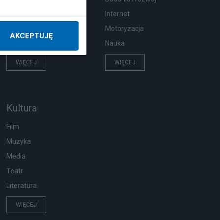
Pogoda
Internet
Ekologia
Motoryzacja
AKCEPTUJĘ
Wypadki
Nauka
WIĘCEJ
WIĘCEJ
Kultura
Film
Muzyka
Media
Teatr
Literatura
WIĘCEJ