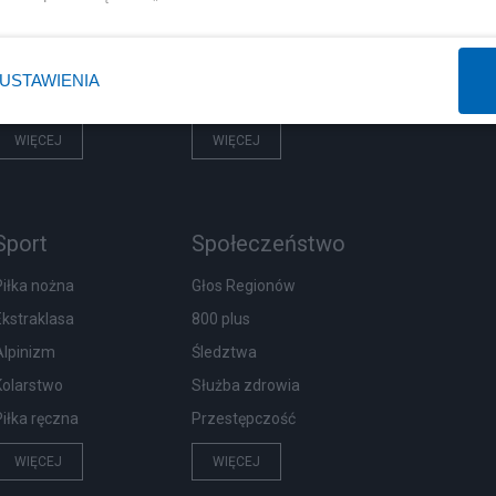
Rząd
Centralny Port Komunikacyjny
Prezydent
Inwestycje
USTAWIENIA
NATO
Podatki
WIĘCEJ
WIĘCEJ
Sport
Społeczeństwo
Piłka nożna
Głos Regionów
Ekstraklasa
800 plus
Alpinizm
Śledztwa
Kolarstwo
Służba zdrowia
Piłka ręczna
Przestępczość
WIĘCEJ
WIĘCEJ