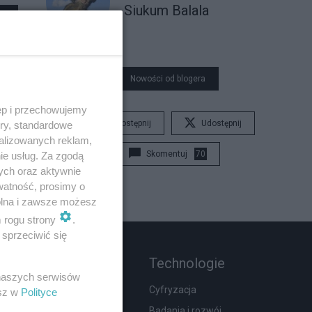
Siukum Balala
Nowości od blogera
ęp i przechowujemy
Udostępnij
Udostępnij
ory, standardowe
alizowanych reklam,
Skomentuj
70
ie usług. Za zgodą
ych oraz aktywnie
watność, prosimy o
wolna i zawsze możesz
m rogu strony
.
sprzeciwić się
Rozmaitości
Technologie
 naszych serwisów
Zdrowie
Cyfryzacja
esz w
Polityce
Podróże
Badania i rozwój