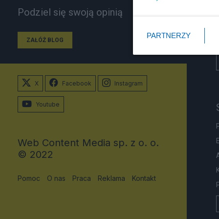
Podziel się swoją opinią
PARTNERZY
ZAŁÓŻ BLOG
X
Facebook
Instagram
Youtube
Web Content Media sp. z o. o.
© 2022
Pomoc
O nas
Praca
Reklama
Kontakt