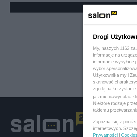
« W
Drogi Użytkow
My, naszych 1162 zau
informacje na urządze
informacje wysyłane 
wybór spersonalizowan
Użytkownika my i Zau
skanować charakterys
zgodę na korzystanie 
ją zmienić/wycofać kl
Niektóre rodzaje prz
takiemu przetwarzaniu
Zapoznaj się z poniż
internetowych. Szcze
Prywatności
i
Cookie