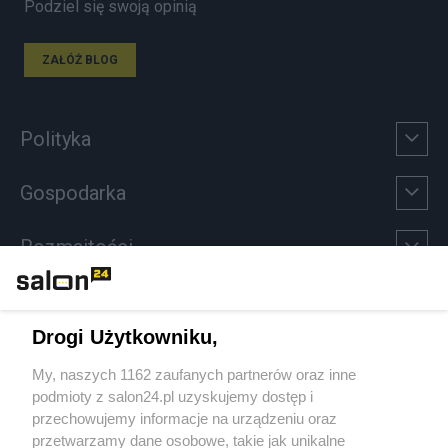
Podziel się swoją opinią
ZAŁÓŻ BLOG
Polityka
Gospodarka
Rozmaitości
Technologie
Drogi Użytkowniku,
Sport
My, naszych 1162 zaufanych partnerów oraz inne
podmioty z salon24.pl uzyskujemy dostęp i
Społeczeństwo
przechowujemy informacje na urządzeniu oraz
przetwarzamy dane osobowe, takie jak unikalne