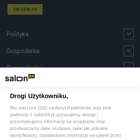
ZAŁÓŻ BLOG
Polityka
Gospodarka
Rozmaitości
Technologie
Drogi Użytkowniku,
Sport
My, naszych 1162 zaufanych partnerów oraz inne
podmioty z salon24.pl uzyskujemy dostęp i
Społeczeństwo
przechowujemy informacje na urządzeniu oraz
przetwarzamy dane osobowe, takie jak unikalne
Kultura
identyfikatory, standardowe informacje wysyłane przez