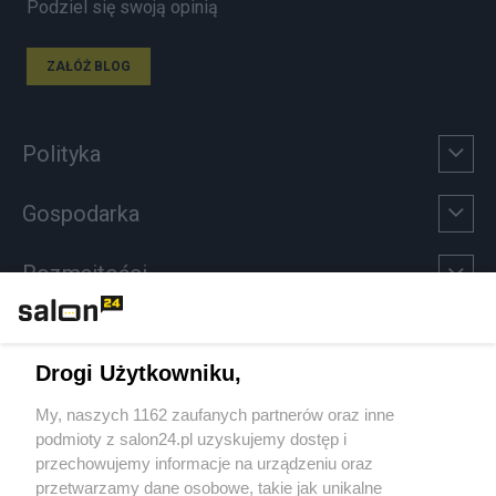
Podziel się swoją opinią
ZAŁÓŻ BLOG
Polityka
Gospodarka
Rozmaitości
Technologie
Drogi Użytkowniku,
Sport
My, naszych 1162 zaufanych partnerów oraz inne
podmioty z salon24.pl uzyskujemy dostęp i
Społeczeństwo
przechowujemy informacje na urządzeniu oraz
przetwarzamy dane osobowe, takie jak unikalne