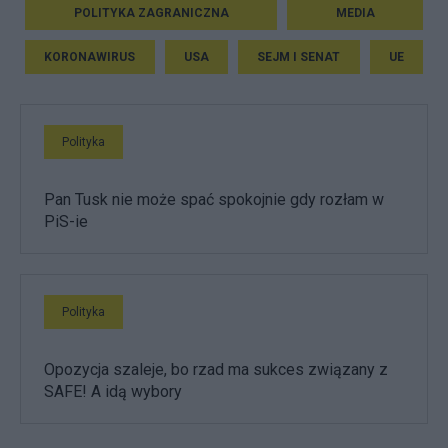
POLITYKA ZAGRANICZNA
MEDIA
KORONAWIRUS
USA
SEJM I SENAT
UE
Polityka
Pan Tusk nie może spać spokojnie gdy rozłam w
PiS-ie
Polityka
Opozycja szaleje, bo rzad ma sukces związany z
SAFE! A idą wybory