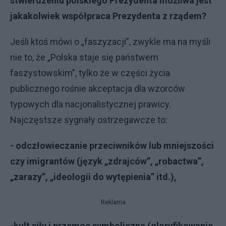
stwierdzeniu polskiego Prezydenta możliwa jest
jakakolwiek współpraca Prezydenta z rządem?
Jeśli ktoś mówi o „faszyzacji”, zwykle ma na myśli
nie to, że „Polska staje się państwem
faszystowskim”, tylko że w części życia
publicznego rośnie akceptacja dla wzorców
typowych dla nacjonalistycznej prawicy.
Najczęstsze sygnały ostrzegawcze to:
- odczłowieczanie przeciwników lub mniejszości
czy imigrantów (język „zdrajców”, „robactwa”,
„zarazy”, „ideologii do wytępienia” itd.),
Reklama
-kult siły i przemoc symboliczna (gloryfikowanie