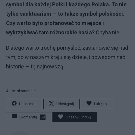
symbol dla każdej Polki i każdego Polaka. To nie
tylko sanktuarium — to także symbol polskości.
Czy warto było profanować to miejsce i
wykrzykiwać tam różnorakie hasła?
Chyba nie.
Dlatego warto trochę pomyśleć, zastanowić się nad
tym, co w naszym kraju się dzieje, i powspominać
historię — tę najnowszą.
Autor: skamander
Udostępnij
Udostępnij
Lubię to!
Skomentuj
59
Obserwuj notkę