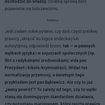
dochodzić do władzy.
Osobną sprawą było
pojawienie się bolszewizmu.
Reklama
Jeśli zadam sobie pytanie, czy dziś część polskiej
prawicy „skręca” ku logice endeckiej lub
autorytarnej, odpowiedź brzmi:
tak — w pewnych
wątkach języka i w sojuszach społecznych (np.
flirt z radykalnymi środowiskami; vide pan
Prezydent i kibole-kryminaliści). Widać też
normalizację przemocy, a świetnym tego
przykładem jest pan Bąkiewicz. Ale czy to już
„jawny powrót”? To zależy od tego, czy te wątki
staną się dominującym standardem działania,
czy pozostaną marginesem, który reszta prawicy