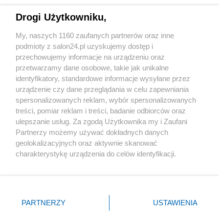
Drogi Użytkowniku,
Sport
My, naszych 1160 zaufanych partnerów oraz inne
podmioty z salon24.pl uzyskujemy dostęp i
Społeczeństwo
przechowujemy informacje na urządzeniu oraz
przetwarzamy dane osobowe, takie jak unikalne
Kultura
identyfikatory, standardowe informacje wysyłane przez
urządzenie czy dane przeglądania w celu zapewniania
spersonalizowanych reklam, wybór spersonalizowanych
treści, pomiar reklam i treści, badanie odbiorców oraz
ulepszanie usług. Za zgodą Użytkownika my i Zaufani
X
Facebook
Instagram
Youtube
Partnerzy możemy używać dokładnych danych
geolokalizacyjnych oraz aktywnie skanować
charakterystykę urządzenia do celów identyfikacji.
Web Content Media sp. z o. o. © 2022
Ponieważ cenimy Twoją prywatność, prosimy o zgodę na
korzystanie z tych technologii poprzez kliknięcie
„Akceptuję”. Zgoda jest dobrowolna i zawsze możesz ją
Pomoc
O nas
Praca
Reklama
Kontakt
zmienić/wycofać klikając przycisk ustawień prywatności
PARTNERZY
USTAWIENIA
znajdujący się w lewym dolnym rogu strony
. Niektóre