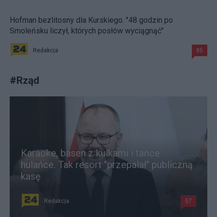
Hofman bezlitosny dla Kurskiego. "48 godzin po
Smoleńsku liczył, których posłów wyciągnąć"
Redakcja
85
#
Rząd
Karaoke, basen z kulkami i tańce
hulańce. Tak resort "przepalał" publiczną
kasę
Redakcja
57