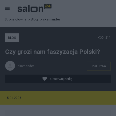
Strona główna
Blogi
skamander
211
BLOG
Czy grozi nam faszyzacja Polski?
skamander
POLITYKA
Obserwuj notkę
15.01.2026