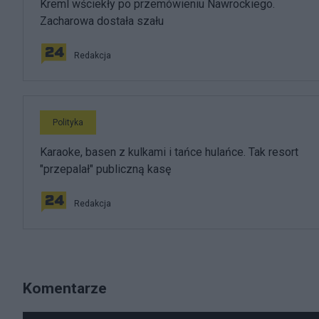
Kreml wściekły po przemówieniu Nawrockiego.
Zacharowa dostała szału
Redakcja
Polityka
Karaoke, basen z kulkami i tańce hulańce. Tak resort
"przepalał" publiczną kasę
Redakcja
Komentarze