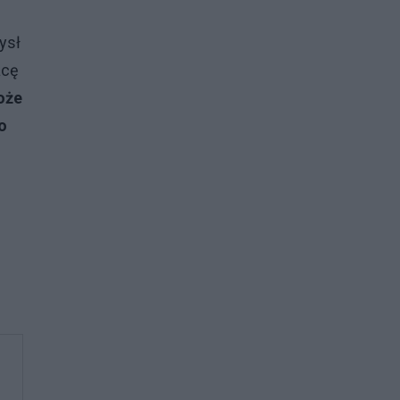
ysł
acę
oże
o