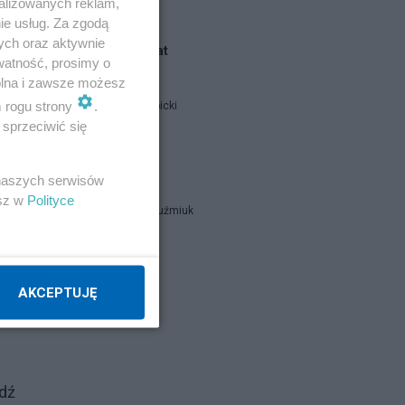
alizowanych reklam,
ie usług. Za zgodą
ych oraz aktywnie
Blogi na ten temat
watność, prosimy o
wolna i zawsze możesz
m rogu strony
.
Jan Filip Libicki
sprzeciwić się
em
catrw
 naszych serwisów
esz w
Polityce
Zbigniew Kuźmiuk
Napisz notkę
AKCEPTUJĘ
edź