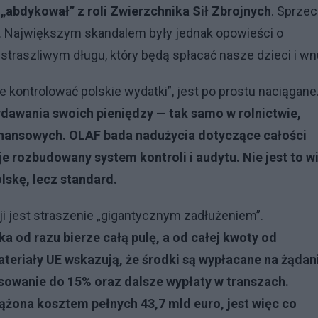
e
„abdykował” z roli Zwierzchnika Sił Zbrojnych
. Sprzec
E. Największym skandalem były jednak opowieści o
traszliwym długu, który będą spłacać nasze dzieci i wn
e kontrolować polskie wydatki”, jest po prostu naciągane
ydawania swoich pieniędzy — tak samo w rolnictwie,
inansowych. OLAF bada nadużycia dotyczące całości
e rozbudowany system kontroli i audytu. Nie jest to w
skę, lecz standard.
jest straszenie „gigantycznym zadłużeniem”.
 od razu bierze całą pulę, a od całej kwoty od
ateriały UE wskazują, że środki są wypłacane na żądan
sowanie do 15% oraz dalsze wypłaty w transzach.
iążona kosztem pełnych 43,7 mld euro, jest więc co