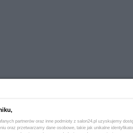
niku,
fanych partnerów oraz inne podmioty z salon24.pl uzyskujemy dost
niu oraz przetwarzamy dane osobowe, takie jak unikalne identyfikat