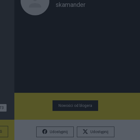
skamander
Nowości od blogera
73
G
Udostępnij
Udostępnij