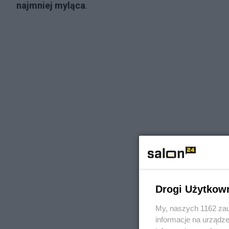
najmniej myląca
.
Drogi Użytkow
My, naszych 1162 zau
informacje na urządze