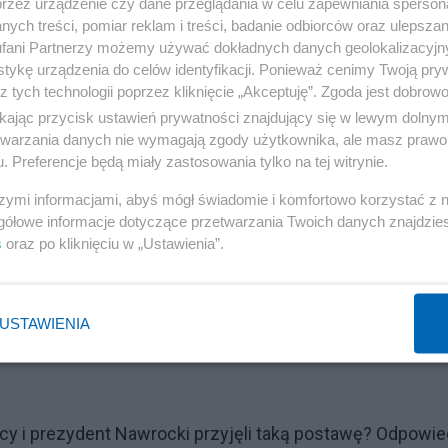
przez urządzenie czy dane przeglądania w celu zapewniania sperson
ych treści, pomiar reklam i treści, badanie odbiorców oraz ulepszan
fani Partnerzy możemy używać dokładnych danych geolokalizacyjn
tykę urządzenia do celów identyfikacji. Ponieważ cenimy Twoją pry
z tych technologii poprzez kliknięcie „Akceptuję”. Zgoda jest dobro
 lata nie miał podobnych oporów wobec kredytowania
ikając przycisk ustawień prywatności znajdujący się w lewym dolny
etwarzania danych nie wymagają zgody użytkownika, ale masz prawo 
 są zakupy w USA o wartości około 200 mld zł,
. Preferencje będą miały zastosowania tylko na tej witrynie.
o więc udawać, że sam mechanizm finansowania długi
szymi informacjami, abyś mógł świadomie i komfortowo korzystać z
zi o SAFE.
gółowe informacje dotyczące przetwarzania Twoich danych znajdzi
s
oraz po kliknięciu w „Ustawienia”.
oznacza to żadnego „oddania polskiej armii pod kontrolę
e i rozliczeniowe oraz reguły programu — dokładnie
jnych i przy normalnych kredytach. Spór może dotyczyć
USTAWIENIA
t wyraźnie przesadzona, a przy tym po prostu
cy i prezydent Nawrocki przyjęli taką postawę? Odpowi