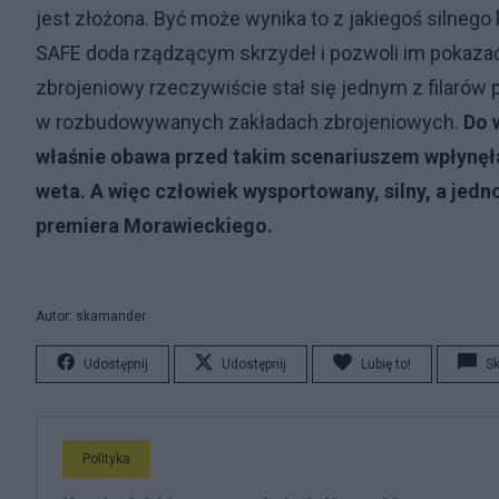
jest złożona. Być może wynika to z jakiegoś silnego
SAFE doda rządzącym skrzydeł i pozwoli im pokazać
zbrojeniowy rzeczywiście stał się jednym z filarów p
w rozbudowywanych zakładach zbrojeniowych.
Do 
właśnie obawa przed takim scenariuszem wpłynęł
weta. A więc człowiek wysportowany, silny, a jedn
premiera Morawieckiego.
Autor: skamander
Udostępnij
Udostępnij
Lubię to!
S
Polityka