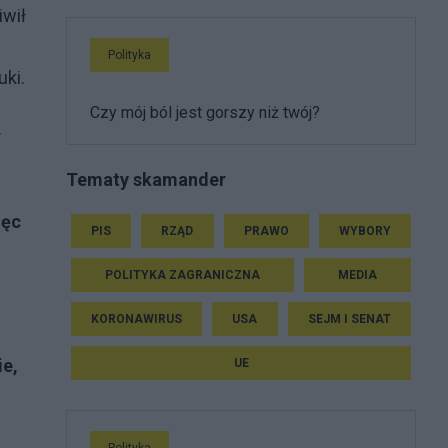
iwił
Polityka
uki.
Czy mój ból jest gorszy niż twój?
.
Tematy skamander
ięc
PIS
RZĄD
PRAWO
WYBORY
POLITYKA ZAGRANICZNA
MEDIA
KORONAWIRUS
USA
SEJM I SENAT
ie,
UE
Polityka