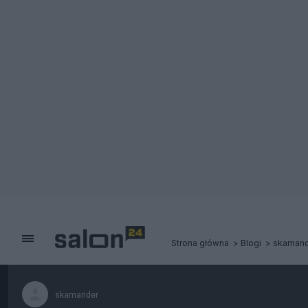
Strona główna
Blogi
skamand
skamander