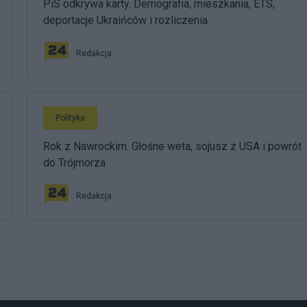
PiS odkrywa karty. Demografia, mieszkania, ETS,
deportacje Ukraińców i rozliczenia
Redakcja
Polityka
Rok z Nawrockim. Głośne weta, sojusz z USA i powrót
do Trójmorza
Redakcja