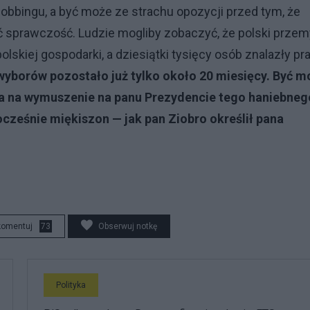
 lobbingu, a być może ze strachu opozycji przed tym, że
 sprawczość. Ludzie mogliby zobaczyć, że polski przem
olskiej gospodarki, a dziesiątki tysięcy osób znalazły pr
wyborów pozostało już tylko około 20 miesięcy. Być m
a na wymuszenie na panu Prezydencie tego haniebneg
ocześnie miękiszon — jak pan Ziobro określił pana
komentuj
73
Obserwuj notkę
Polityka