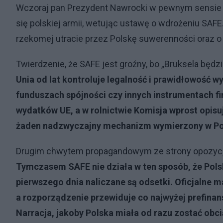
Wczoraj pan Prezydent Nawrocki w pewnym sensi
się polskiej armii, wetując ustawę o wdrożeniu SAF
rzekomej utracie przez Polskę suwerenności oraz o s
Twierdzenie, że SAFE jest groźny, bo „Bruksela będzi
Unia od lat kontroluje legalność i prawidłowość w
funduszach spójności czy innych instrumentach f
wydatków UE, a w rolnictwie Komisja wprost opisuj
żaden nadzwyczajny mechanizm wymierzony w Pol
Drugim chwytem propagandowym ze strony opozycji 
Tymczasem SAFE nie działa w ten sposób, że Polska
pierwszego dnia naliczane są odsetki. Oficjalne m
a rozporządzenie przewiduje co najwyżej prefinan
Narracja, jakoby Polska miała od razu zostać obc