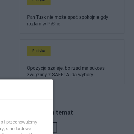
Pan Tusk nie może spać spokojnie gdy
rozłam w PiS-ie
Polityka
Opozycja szaleje, bo rzad ma sukces
związany z SAFE! A idą wybory
Piszą na ten temat
ęp i przechowujemy
Rafał Woś
ory, standardowe