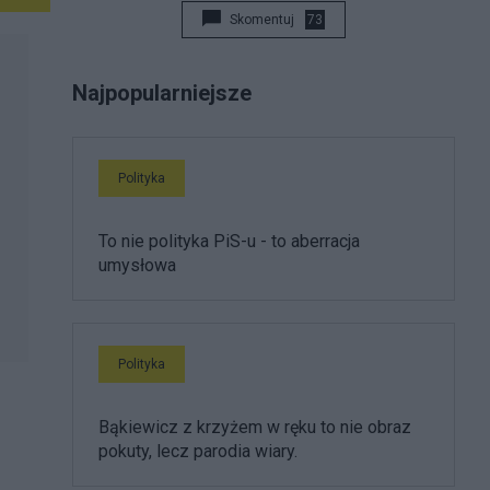
Skomentuj
73
Najpopularniejsze
Polityka
To nie polityka PiS-u - to aberracja
umysłowa
Polityka
Bąkiewicz z krzyżem w ręku to nie obraz
pokuty, lecz parodia wiary.