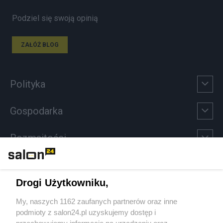
Podziel się swoją opinią
ZAŁÓŻ BLOG
Polityka
Gospodarka
Rozmaitości
Technologie
Drogi Użytkowniku,
Sport
My, naszych 1162 zaufanych partnerów oraz inne
podmioty z salon24.pl uzyskujemy dostęp i
Społeczeństwo