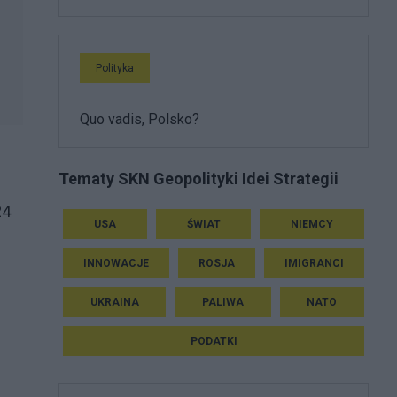
Polityka
Quo vadis, Polsko?
Tematy SKN Geopolityki Idei Strategii
24
USA
ŚWIAT
NIEMCY
INNOWACJE
ROSJA
IMIGRANCI
UKRAINA
PALIWA
NATO
PODATKI