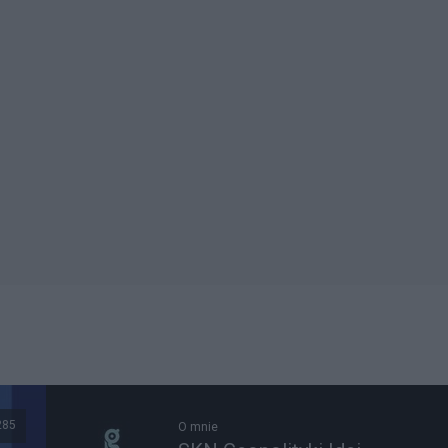
285
O mnie