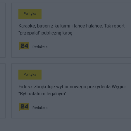
Polityka
Karaoke, basen z kulkami i tańce hulańce. Tak resort
"przepalał" publiczną kasę
Redakcja
Polityka
Fidesz zbojkotuje wybór nowego prezydenta Węgier.
"Był ostatnim legalnym"
Redakcja