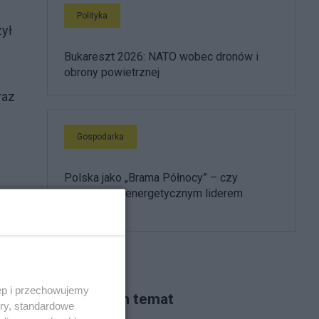
Polityka
zył
Bukareszt 2026: NATO wobec dronów i
obrony powietrznej
raz
Gospodarka
Polska jako „Brama Północy” – czy
zostaniemy energetycznym liderem
regionu?
a”,
ęp i przechowujemy
Piszą na ten temat
ory, standardowe