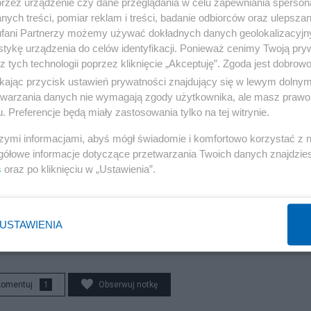
przez urządzenie czy dane przeglądania w celu zapewniania sperson
 społecznościowych (w tym szeroko komentowanym „tań
ych treści, pomiar reklam i treści, badanie odbiorców oraz ulepszan
taki urząd.
fani Partnerzy możemy używać dokładnych danych geolokalizacyjn
tykę urządzenia do celów identyfikacji. Ponieważ cenimy Twoją pry
z tych technologii poprzez kliknięcie „Akceptuję”. Zgoda jest dobro
iał 60% liczby osób, które głosowały w wyborach, w
ikając przycisk ustawień prywatności znajdujący się w lewym dolny
58 555 osób w przypadku obecnego głosowania. Miszalsk
etwarzania danych nie wymagają zgody użytkownika, ale masz prawo 
iu wyborców do niebrania udziału w referendum, aby nie
. Preferencje będą miały zastosowania tylko na tej witrynie.
szalskiemu uda się, podobnie jak Hannie Gronkiewicz-W
szymi informacjami, abyś mógł świadomie i komfortowo korzystać z
gółowe informacje dotyczące przetwarzania Twoich danych znajdzi
eferendum, czy też czeka go los Jerzego Kropiwnickieg
s
oraz po kliknięciu w „Ustawienia”.
 odwołany w referendum pomimo przyjęcia tej samej
USTAWIENIA
komentuj
1
Obserwuj notkę