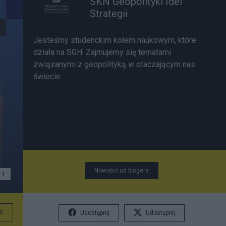
SKN Geopolityki Idei
Strategii
Jesteśmy studenckim kołem naukowym, które
działa na SGH. Zajmujemy się tematami
związanymi z geopolityką w otaczającym nas
świecie.
Nowości od blogera
1
G
Udostępnij
Udostępnij