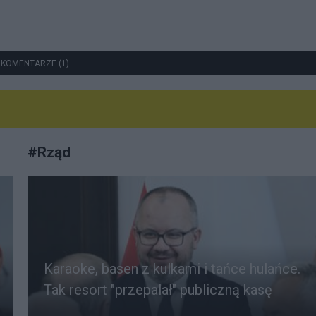
 KOMENTARZE (1)
#
Rząd
Karaoke, basen z kulkami i tańce hulańce.
Tak resort "przepalał" publiczną kasę