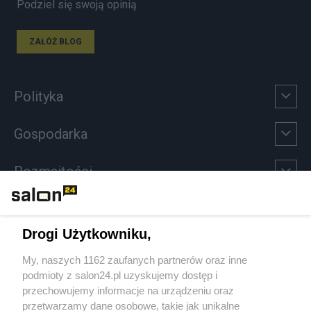
Podziel się swoją opinią
ZAŁÓŻ BLOG
Polityka
Gospodarka
Rozmaitości
Technologie
Drogi Użytkowniku,
Sport
My, naszych 1162 zaufanych partnerów oraz inne
podmioty z salon24.pl uzyskujemy dostęp i
Społeczeństwo
przechowujemy informacje na urządzeniu oraz
przetwarzamy dane osobowe, takie jak unikalne