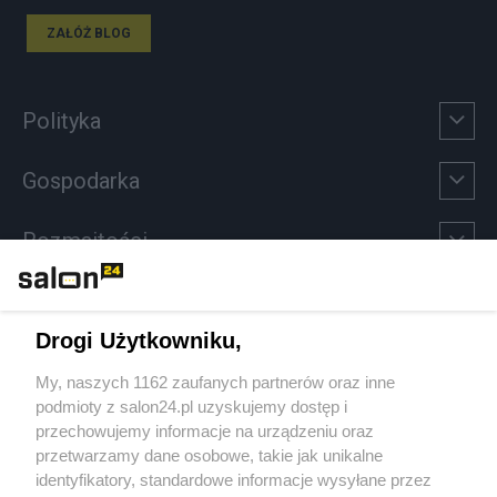
ZAŁÓŻ BLOG
Polityka
Gospodarka
Rozmaitości
Technologie
Drogi Użytkowniku,
Sport
My, naszych 1162 zaufanych partnerów oraz inne
podmioty z salon24.pl uzyskujemy dostęp i
Społeczeństwo
przechowujemy informacje na urządzeniu oraz
przetwarzamy dane osobowe, takie jak unikalne
Kultura
identyfikatory, standardowe informacje wysyłane przez