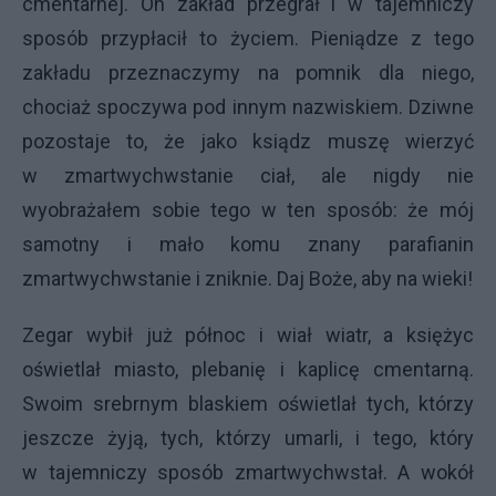
cmentarnej. On zakład przegrał i w tajemniczy
sposób przypłacił to życiem. Pieniądze z tego
zakładu przeznaczymy na pomnik dla niego,
chociaż spoczywa pod innym nazwiskiem. Dziwne
pozostaje to, że jako ksiądz muszę wierzyć
w zmartwychwstanie ciał, ale nigdy nie
wyobrażałem sobie tego w ten sposób: że mój
samotny i mało komu znany parafianin
zmartwychwstanie i zniknie. Daj Boże, aby na wieki!
Zegar wybił już północ i wiał wiatr, a księżyc
oświetlał miasto, plebanię i kaplicę cmentarną.
Swoim srebrnym blaskiem oświetlał tych, którzy
jeszcze żyją, tych, którzy umarli, i tego, który
w tajemniczy sposób zmartwychwstał. A wokół