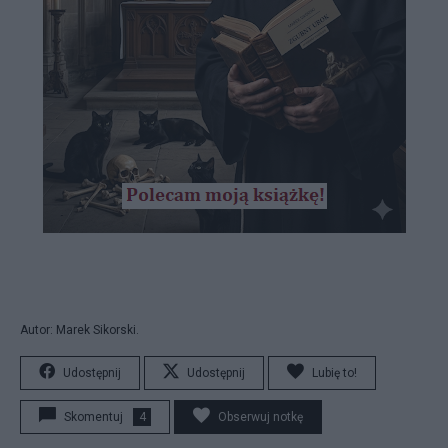
Autor: Marek Sikorski.
Udostępnij
Udostępnij
Lubię to!
Skomentuj
4
Obserwuj notkę