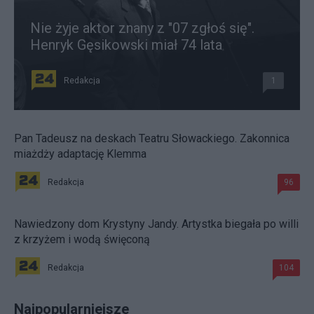
Nie żyje aktor znany z "07 zgłoś się".
Henryk Gęsikowski miał 74 lata
Redakcja
1
Pan Tadeusz na deskach Teatru Słowackiego. Zakonnica
miażdży adaptację Klemma
Redakcja
96
Nawiedzony dom Krystyny Jandy. Artystka biegała po willi
z krzyżem i wodą święconą
Redakcja
104
Najpopularniejsze