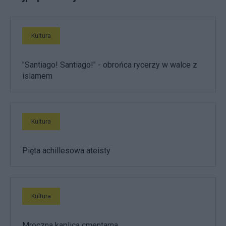
Kultura
"Santiago! Santiago!" - obrońca rycerzy w walce z
islamem
Kultura
Pięta achillesowa ateisty
Kultura
Mroczna kaplica cmentarna