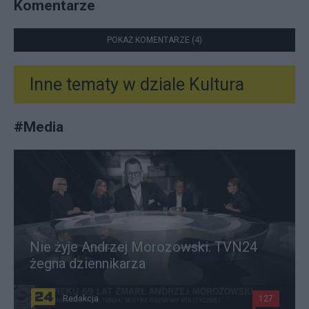
Komentarze
POKAŻ KOMENTARZE (4)
Inne tematy w dziale
Kultura
#
Media
Nie żyje Andrzej Morozowski. TVN24
żegna dziennikarza
Redakcja
127