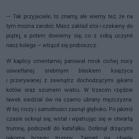
— Tak przyjaciele, to znamy, ale wiemy też, że na
tym można zarobić. Masz zakład stoi i czekamy do
piątej, a potem dowiemy się, co z sobą uczynił
nasz kolega — wtrącił się proboszcz.
W kaplicy cmentarnej panował mrok cichej nocy
oświetlanej srebrnym blaskiem księżyca
i przerywanej z zewnątrz dochodzącymi jękami
kotów oraz szumem wiatru. W trzecim rzędzie
ławek siedział ów na czarno ubrany mężczyzna.
W tej ciszy i samotności zasnął głęboko. Po jakimś
czasie ocknął się, wstał i wpatrując się w otwartą
trumnę, podszedł do katafalku. Dotknął drżącymi
rękoma brzegu trumny. Zamarł na chwilę