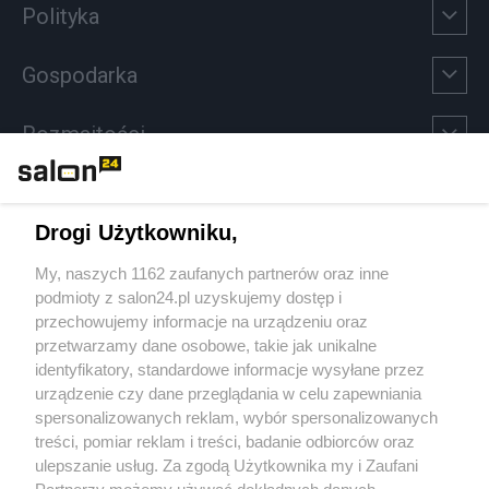
Polityka
Gospodarka
Rozmaitości
Technologie
Drogi Użytkowniku,
Sport
My, naszych 1162 zaufanych partnerów oraz inne
podmioty z salon24.pl uzyskujemy dostęp i
Społeczeństwo
przechowujemy informacje na urządzeniu oraz
przetwarzamy dane osobowe, takie jak unikalne
Kultura
identyfikatory, standardowe informacje wysyłane przez
urządzenie czy dane przeglądania w celu zapewniania
spersonalizowanych reklam, wybór spersonalizowanych
treści, pomiar reklam i treści, badanie odbiorców oraz
ulepszanie usług. Za zgodą Użytkownika my i Zaufani
X
Facebook
Instagram
Youtube