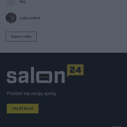
Atej
Ludwiczek69
Napisz notkę
Podziel się swoją opinią
ZAŁÓŻ BLOG