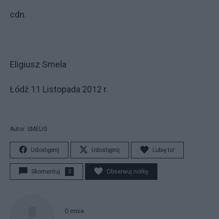
cdn.
Eligiusz Smela
Łódź 11 Listopada 2012 r.
Autor: SMELIG
Udostępnij
Udostępnij
Lubię to!
Skomentuj
3
Obserwuj notkę
O mnie