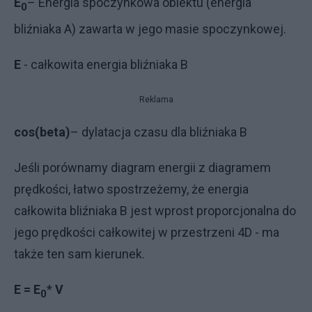
E
– Energia spoczynkowa obiektu (energia
0
bliźniaka A) zawarta w jego masie spoczynkowej.
E
- całkowita energia bliźniaka B
Reklama
cos(
beta)
– dylatacja czasu dla bliźniaka B
Jeśli porównamy diagram energii z diagramem
prędkości, łatwo spostrzeżemy, że energia
całkowita bliźniaka B jest wprost proporcjonalna do
jego prędkości całkowitej w przestrzeni 4D - ma
także ten sam kierunek.
E = E
*
V
0