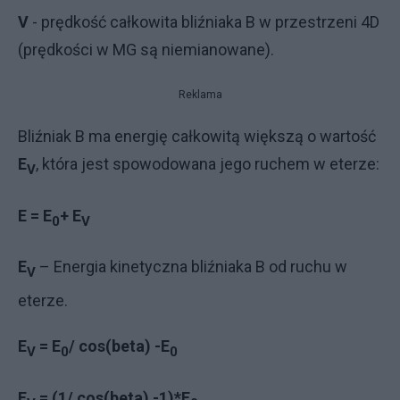
V
- prędkość całkowita bliźniaka B w przestrzeni 4D
(prędkości w MG są niemianowane).
Reklama
Bliźniak B ma energię całkowitą większą o wartość
E
, która jest spowodowana jego ruchem w eterze:
V
E = E
+ E
0
V
E
– Energia kinetyczna bliźniaka B od ruchu w
V
eterze.
E
= E
/ cos(beta) -
E
V
0
0
E
= (1/ cos(beta) -
1)*
E