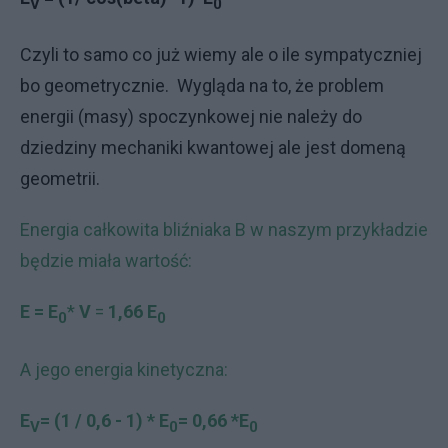
V
0
Czyli to samo co już wiemy ale o ile sympatyczniej
bo geometrycznie. Wygląda na to, że problem
energii (masy) spoczynkowej nie należy do
dziedziny mechaniki kwantowej ale jest domeną
geometrii.
Energia całkowita bliźniaka B w naszym przykładzie
będzie miała wartość:
E = E
*
V
=
1,66
E
0
0
A jego energia kinetyczna:
E
= (1 / 0,6 - 1) * E
= 0,66 *
E
V
0
0