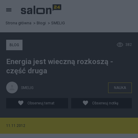
Strona główna
Blogi
SMELIG
382
BLOG
Energia jest wieczną rozkoszą -
część druga
SMELIG
NAUKA
Obserwuj temat
Obserwuj notkę
11.11.2012