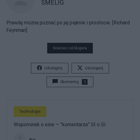
SMELIG
Prawdę można poznać po jej pięknie i prostocie. [Richard
Feynman]
Nowości od blogera
Udostępnij
Udostępnij
Skomentuj
3
Technologie
Wspominek o eine — "komentarze" SI o SI
Atej