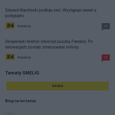
Edward Warchocki podbija sieć. Występuje nawet z
politykami
Redakcja
25
Desperacki telefon otworzył puszkę Pandory. Po
innowacjach zostały zmarnowane miliony
Redakcja
75
Tematy SMELIG
NAUKA
Blogi na ten temat