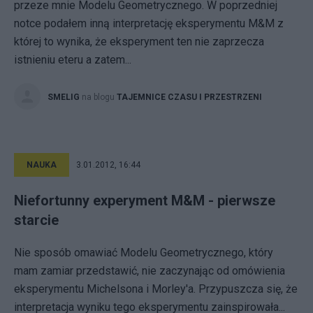
przeze mnie Modelu Geometrycznego. W poprzedniej
notce podałem inną interpretację eksperymentu M&M z
której to wynika, że eksperyment ten nie zaprzecza
istnieniu eteru a zatem...
SMELIG
na blogu
TAJEMNICE CZASU I PRZESTRZENI
NAUKA
3.01.2012, 16:44
Niefortunny experyment M&M - pierwsze
starcie
Nie sposób omawiać Modelu Geometrycznego, który
mam zamiar przedstawić, nie zaczynając od omówienia
eksperymentu Michelsona i Morley'a. Przypuszcza się, że
interpretacja wyniku tego eksperymentu zainspirowała...