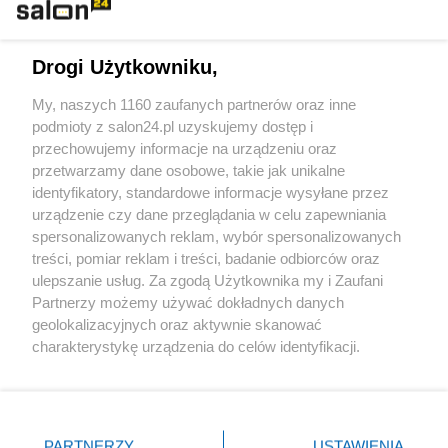
Technologie
Drogi Użytkowniku,
Sport
My, naszych 1160 zaufanych partnerów oraz inne
podmioty z salon24.pl uzyskujemy dostęp i
Społeczeństwo
przechowujemy informacje na urządzeniu oraz
przetwarzamy dane osobowe, takie jak unikalne
Kultura
identyfikatory, standardowe informacje wysyłane przez
urządzenie czy dane przeglądania w celu zapewniania
spersonalizowanych reklam, wybór spersonalizowanych
treści, pomiar reklam i treści, badanie odbiorców oraz
ulepszanie usług. Za zgodą Użytkownika my i Zaufani
X
Facebook
Instagram
Youtube
Partnerzy możemy używać dokładnych danych
geolokalizacyjnych oraz aktywnie skanować
charakterystykę urządzenia do celów identyfikacji.
Web Content Media sp. z o. o. © 2022
Ponieważ cenimy Twoją prywatność, prosimy o zgodę na
korzystanie z tych technologii poprzez kliknięcie
„Akceptuję”. Zgoda jest dobrowolna i zawsze możesz ją
Pomoc
O nas
Praca
Reklama
Kontakt
zmienić/wycofać klikając przycisk ustawień prywatności
PARTNERZY
USTAWIENIA