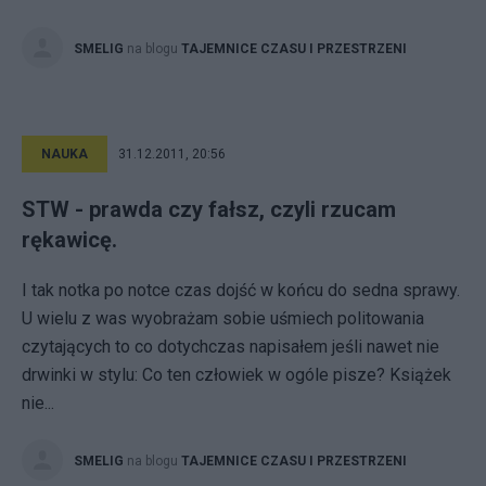
SMELIG
na blogu
TAJEMNICE CZASU I PRZESTRZENI
NAUKA
31.12.2011, 20:56
STW - prawda czy fałsz, czyli rzucam
rękawicę.
I tak notka po notce czas dojść w końcu do sedna sprawy.
U wielu z was wyobrażam sobie uśmiech politowania
czytających to co dotychczas napisałem jeśli nawet nie
drwinki w stylu: Co ten człowiek w ogóle pisze? Książek
nie...
SMELIG
na blogu
TAJEMNICE CZASU I PRZESTRZENI