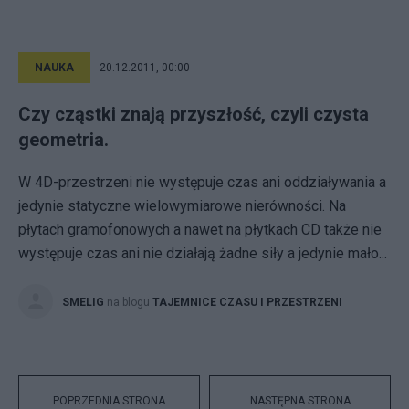
NAUKA
20.12.2011, 00:00
Czy cząstki znają przyszłość, czyli czysta
geometria.
W 4D-przestrzeni nie występuje czas ani oddziaływania a
jedynie statyczne wielowymiarowe nierówności. Na
płytach gramofonowych a nawet na płytkach CD także nie
występuje czas ani nie działają żadne siły a jedynie mało...
SMELIG
na blogu
TAJEMNICE CZASU I PRZESTRZENI
POPRZEDNIA STRONA
NASTĘPNA STRONA