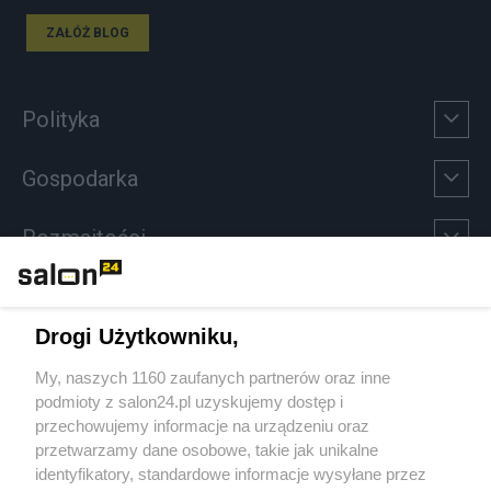
ZAŁÓŻ BLOG
Polityka
Gospodarka
Rozmaitości
Technologie
Drogi Użytkowniku,
Sport
My, naszych 1160 zaufanych partnerów oraz inne
podmioty z salon24.pl uzyskujemy dostęp i
Społeczeństwo
przechowujemy informacje na urządzeniu oraz
przetwarzamy dane osobowe, takie jak unikalne
Kultura
identyfikatory, standardowe informacje wysyłane przez