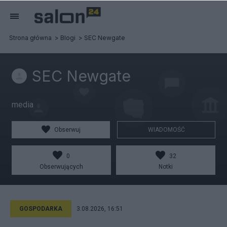
Strona główna
Blogi
SEC Newgate
SEC Newgate
media
Obserwuj
WIADOMOŚĆ
0
32
Obserwujących
Notki
GOSPODARKA
3.08.2026, 16:51