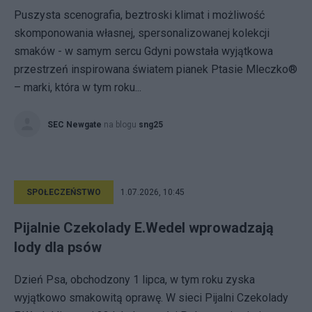
Puszysta scenografia, beztroski klimat i możliwość
skomponowania własnej, spersonalizowanej kolekcji
smaków - w samym sercu Gdyni powstała wyjątkowa
przestrzeń inspirowana światem pianek Ptasie Mleczko®
– marki, która w tym roku...
SEC Newgate
na blogu
sng25
SPOŁECZEŃSTWO
1.07.2026, 10:45
Pijalnie Czekolady E.Wedel wprowadzają
lody dla psów
Dzień Psa, obchodzony 1 lipca, w tym roku zyska
wyjątkowo smakowitą oprawę. W sieci Pijalni Czekolady