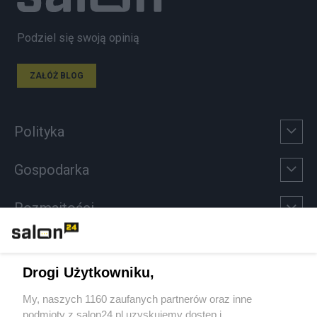
Podziel się swoją opinią
ZAŁÓŻ BLOG
Polityka
Gospodarka
Rozmaitości
Technologie
Drogi Użytkowniku,
Sport
My, naszych 1160 zaufanych partnerów oraz inne
podmioty z salon24.pl uzyskujemy dostęp i