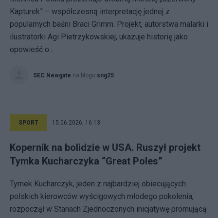
Kapturek” – współczesną interpretację jednej z
popularnych baśni Braci Grimm. Projekt, autorstwa malarki i
ilustratorki Agi Pietrzykowskiej, ukazuje historię jako
opowieść o...
SEC Newgate
na blogu
sng25
SPORT
15.06.2026, 16:13
Kopernik na bolidzie w USA. Ruszył projekt
Tymka Kucharczyka “Great Poles”
Tymek Kucharczyk, jeden z najbardziej obiecujących
polskich kierowców wyścigowych młodego pokolenia,
rozpoczął w Stanach Zjednoczonych inicjatywę promującą