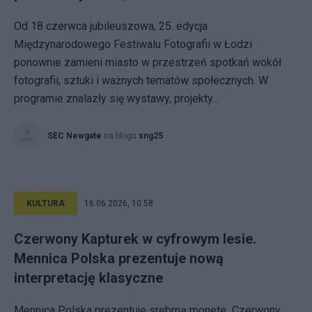
Od 18 czerwca jubileuszowa, 25. edycja
Międzynarodowego Festiwalu Fotografii w Łodzi
ponownie zamieni miasto w przestrzeń spotkań wokół
fotografii, sztuki i ważnych tematów społecznych. W
programie znalazły się wystawy, projekty...
SEC Newgate
na blogu
sng25
KULTURA
16.06.2026, 10:58
Czerwony Kapturek w cyfrowym lesie.
Mennica Polska prezentuje nową
interpretację klasyczne
Mennica Polska prezentuje srebrną monetę „Czerwony