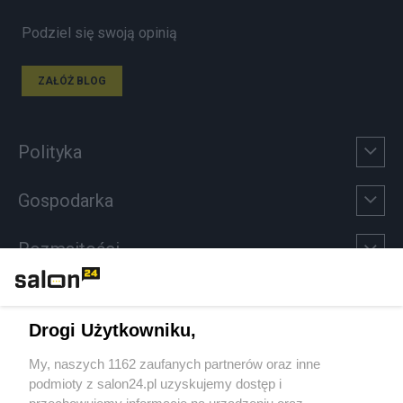
Podziel się swoją opinią
ZAŁÓŻ BLOG
Polityka
Gospodarka
Rozmaitości
Technologie
Drogi Użytkowniku,
Sport
My, naszych 1162 zaufanych partnerów oraz inne
podmioty z salon24.pl uzyskujemy dostęp i
Społeczeństwo