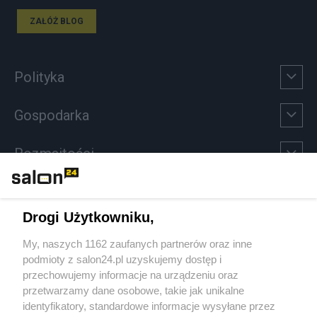
ZAŁÓŻ BLOG
Polityka
Gospodarka
Rozmaitości
Technologie
Drogi Użytkowniku,
Sport
My, naszych 1162 zaufanych partnerów oraz inne
podmioty z salon24.pl uzyskujemy dostęp i
Społeczeństwo
przechowujemy informacje na urządzeniu oraz
przetwarzamy dane osobowe, takie jak unikalne
Kultura
identyfikatory, standardowe informacje wysyłane przez