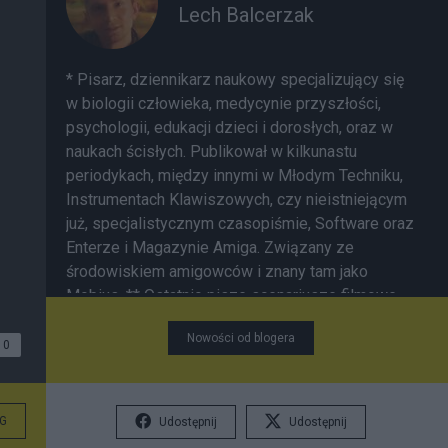
Lech Balcerzak
* Pisarz, dziennikarz naukowy specjalizujący się
w biologii człowieka, medycynie przyszłości,
psychologii, edukacji dzieci i dorosłych, oraz w
naukach ścisłych. Publikował w kilkunastu
periodykach, między innymi w Młodym Techniku,
Instrumentach Klawiszowych, czy nieistniejącym
już, specjalistycznym czasopiśmie, Software oraz
Enterze i Magazynie Amiga. Związany ze
środowiskiem amigowców i znany tam jako
Mobius. ** Ostatnio pisze scenariusze filmowe.
Pasjonuje się możliwościami filmu w zakresie
Nowości od blogera
tworzenia kultury sensorycznej, totalnej, a także
0
CGI (efektami graficznymi jakie dają komputery).
Autor kilku animacji i efektów specjalnych do
reklam. Ponadto jest ekspertem AI, artystą
G
Udostępnij
Udostępnij
grafikiem i kompozytorem muzyki elektronicznej.