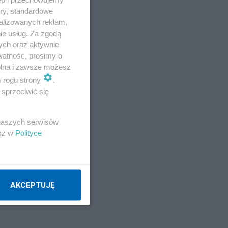
ory, standardowe
alizowanych reklam,
ie usług. Za zgodą
ych oraz aktywnie
watność, prosimy o
wolna i zawsze możesz
m rogu strony
.
sprzeciwić się
 naszych serwisów
esz w
Polityce
AKCEPTUJĘ