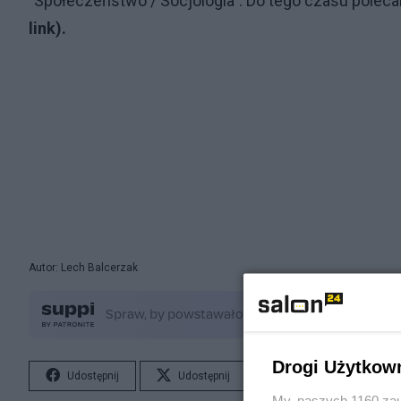
"Społeczeństwo / Socjologia". Do tego czasu polec
link).
..........................................................................
...................................................................................
...................................................................................
...................................................................................
...................................................................................
...................................................................................
......................................................
Autor: Lech Balcerzak
Drogi Użytkow
Udostępnij
Udostępnij
Lubię to!
S
My, naszych 1160 zau