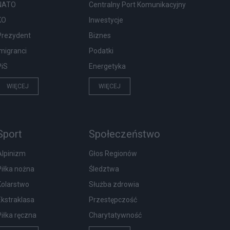
NATO
Centralny Port Komunikacyjny
KO
Inwestycje
Prezydent
Biznes
Imigranci
Podatki
PiS
Energetyka
WIĘCEJ
WIĘCEJ
Sport
Społeczeństwo
Alpinizm
Głos Regionów
Piłka nożna
Śledztwa
Kolarstwo
Służba zdrowia
Ekstraklasa
Przestępczość
Piłka ręczna
Charytatywność