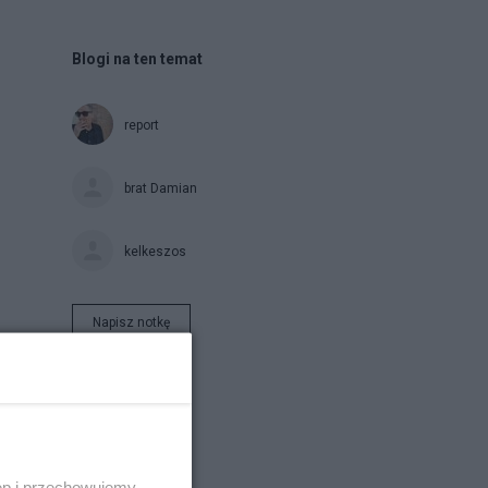
.....
Blogi na ten temat
......
......
report
......
......
brat Damian
......
kelkeszos
Napisz notkę
ęp i przechowujemy