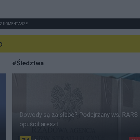
Ż KOMENTARZE
o
#
Śledztwa
Dowody są za słabe? Podejrzany ws. RARS
opuścił areszt