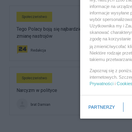
informacje na urządze
informacje wysyłane 
Społeczeństwo
wybór spersonalizowan
Użytkownika my i Zau
Tego Polacy boją się najbardziej. Badanie pokazuje
skanować charakterys
zmianę nastrojów
zgodę na korzystanie 
ją zmienić/wycofać kl
Redakcja
Niektóre rodzaje prz
takiemu przetwarzaniu
Zapoznaj się z poniż
internetowych. Szcze
Społeczeństwo
Prywatności
i
Cookie
Narcyzm w polityce
brat Damian
PARTNERZY