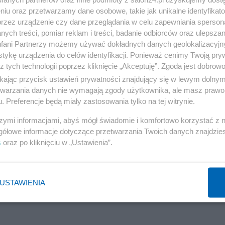
niu oraz przetwarzamy dane osobowe, takie jak unikalne identyfikat
przez urządzenie czy dane przeglądania w celu zapewniania sperson
Społeczeństwo
ych treści, pomiar reklam i treści, badanie odbiorców oraz ulepszan
fani Partnerzy możemy używać dokładnych danych geolokalizacyjn
Kultura pole walki o głosy wyborców
tykę urządzenia do celów identyfikacji. Ponieważ cenimy Twoją pry
z tych technologii poprzez kliknięcie „Akceptuję”. Zgoda jest dobro
report
ikając przycisk ustawień prywatności znajdujący się w lewym dolny
etwarzania danych nie wymagają zgody użytkownika, ale masz prawo 
. Preferencje będą miały zastosowania tylko na tej witrynie.
szymi informacjami, abyś mógł świadomie i komfortowo korzystać z
gółowe informacje dotyczące przetwarzania Twoich danych znajdzi
Społeczeństwo
s
oraz po kliknięciu w „Ustawienia”.
Bezpaństwowcy. O Polsce co nierządem stoi
kelkeszos
USTAWIENIA