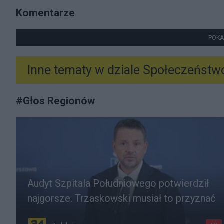
Komentarze
POKA
Inne tematy w dziale
Społeczeństw
#
Głos Regionów
Audyt Szpitala Południowego potwierdził
najgorsze. Trzaskowski musiał to przyznać