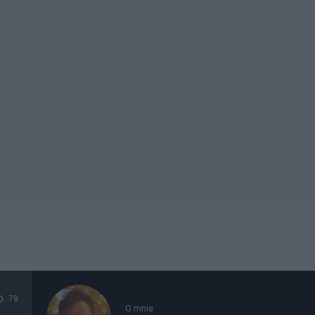
78
O mnie