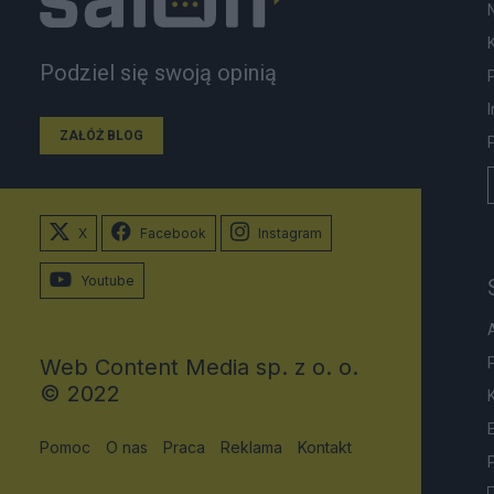
Podziel się swoją opinią
ZAŁÓŻ BLOG
X
Facebook
Instagram
Youtube
Web Content Media sp. z o. o.
© 2022
Pomoc
O nas
Praca
Reklama
Kontakt