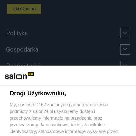
ZAŁÓŻ BLOG
Polityka
Gospodarka
Rozmaitości
Technologie
Drogi Użytkowniku,
Sport
My, naszych 1162 zaufanych partnerów oraz inne
podmioty z salon24.pl uzyskujemy dostęp i
Społeczeństwo
przechowujemy informacje na urządzeniu oraz
przetwarzamy dane osobowe, takie jak unikalne
Kultura
identyfikatory, standardowe informacje wysyłane przez