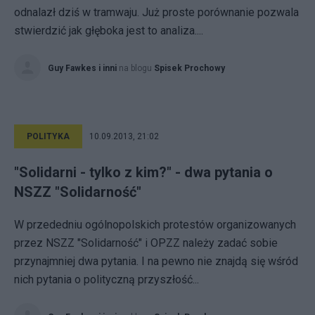
odnalazł dziś w tramwaju. Już proste porównanie pozwala
stwierdzić jak głęboka jest to analiza....
Guy Fawkes i inni
na blogu
Spisek Prochowy
POLITYKA
10.09.2013, 21:02
"Solidarni - tylko z kim?" - dwa pytania o
NSZZ "Solidarność"
W przededniu ogólnopolskich protestów organizowanych
przez NSZZ "Solidarność" i OPZZ należy zadać sobie
przynajmniej dwa pytania. I na pewno nie znajdą się wśród
nich pytania o polityczną przyszłość...