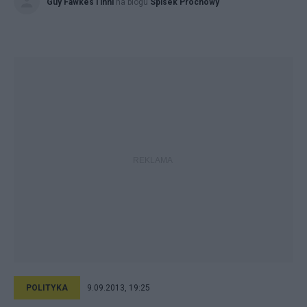
Guy Fawkes i inni
na blogu
Spisek Prochowy
POLITYKA
9.09.2013, 19:25