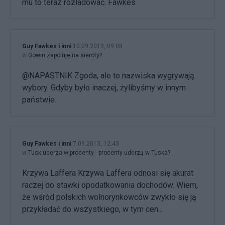
mu to teraz rozładować. Fawkes
Guy Fawkes i inni
10.09.2013, 09:08
w
Gowin zapoluje na sieroty?
@NAPASTNIK Zgoda, ale to nazwiska wygrywają
wybory. Gdyby było inaczej, żylibyśmy w innym
państwie.
Guy Fawkes i inni
7.09.2013, 12:43
w
Tusk uderza w procenty - procenty uderzą w Tuska?
Krzywa Laffera Krzywa Laffera odnosi się akurat
raczej do stawki opodatkowania dochodów. Wiem,
że wśród polskich wolnorynkowców zwykło się ją
przykładać do wszystkiego, w tym cen...