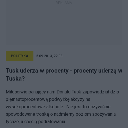
POLITYKA
6.09.2013, 22:38
Tusk uderza w procenty - procenty uderzą w
Tuska?
Miłościwie panujący nam Donald Tusk zapowiedział dziś
piętnastoprocentową podwyżkę akcyzy na
wysokoprocentowe alkohole . Nie jest to oczywiście
spowodowane troską o nadmierny poziom spożywania
tychże, a chęcią podratowania...