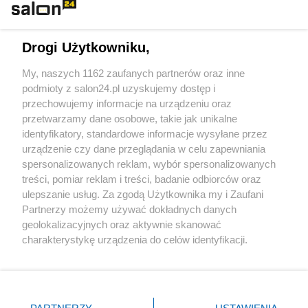
Technologie
Drogi Użytkowniku,
Sport
My, naszych 1162 zaufanych partnerów oraz inne
podmioty z salon24.pl uzyskujemy dostęp i
Społeczeństwo
przechowujemy informacje na urządzeniu oraz
przetwarzamy dane osobowe, takie jak unikalne
Kultura
identyfikatory, standardowe informacje wysyłane przez
urządzenie czy dane przeglądania w celu zapewniania
spersonalizowanych reklam, wybór spersonalizowanych
treści, pomiar reklam i treści, badanie odbiorców oraz
ulepszanie usług. Za zgodą Użytkownika my i Zaufani
X
Facebook
Instagram
Youtube
Partnerzy możemy używać dokładnych danych
geolokalizacyjnych oraz aktywnie skanować
charakterystykę urządzenia do celów identyfikacji.
Web Content Media sp. z o. o. © 2022
Ponieważ cenimy Twoją prywatność, prosimy o zgodę na
korzystanie z tych technologii poprzez kliknięcie
„Akceptuję”. Zgoda jest dobrowolna i zawsze możesz ją
Pomoc
O nas
Praca
Reklama
Kontakt
zmienić/wycofać klikając przycisk ustawień prywatności