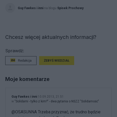
Guy Fawkes i inni
na blogu
Spisek Prochowy
Chcesz więcej aktualnych informacji?
Sprawdź:
Redakcja
ŻEBYŚ WIEDZIAŁ
Moje komentarze
Guy Fawkes i inni
10.09.2013, 21:51
w
"Solidarni - tylko z kim?" - dwa pytania o NSZZ "Solidarność"
@OSASUNNA Trzeba przyznać, że trudno będzie