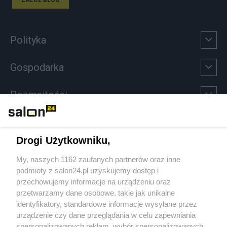
Polityka
Gospodarka
Rozmaitości
Technologie
Drogi Użytkowniku,
Sport
My, naszych 1162 zaufanych partnerów oraz inne
podmioty z salon24.pl uzyskujemy dostęp i
Społeczeństwo
przechowujemy informacje na urządzeniu oraz
przetwarzamy dane osobowe, takie jak unikalne
Kultura
identyfikatory, standardowe informacje wysyłane przez
urządzenie czy dane przeglądania w celu zapewniania
spersonalizowanych reklam, wybór spersonalizowanych