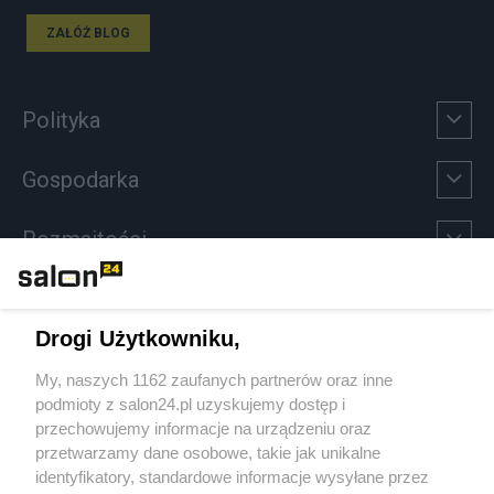
ZAŁÓŻ BLOG
Polityka
Gospodarka
Rozmaitości
Technologie
Drogi Użytkowniku,
Sport
My, naszych 1162 zaufanych partnerów oraz inne
podmioty z salon24.pl uzyskujemy dostęp i
Społeczeństwo
przechowujemy informacje na urządzeniu oraz
przetwarzamy dane osobowe, takie jak unikalne
Kultura
identyfikatory, standardowe informacje wysyłane przez