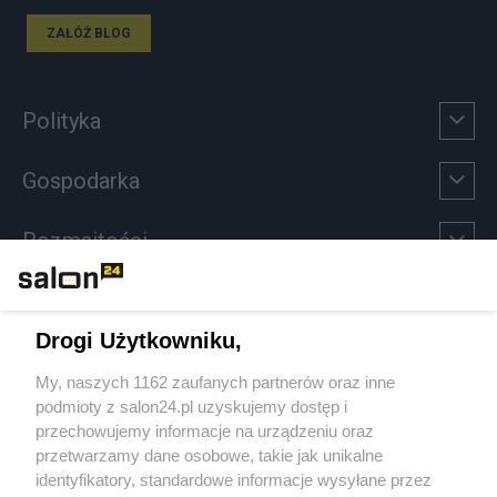
ZAŁÓŻ BLOG
Polityka
Gospodarka
Rozmaitości
Technologie
Drogi Użytkowniku,
Sport
My, naszych 1162 zaufanych partnerów oraz inne
podmioty z salon24.pl uzyskujemy dostęp i
Społeczeństwo
przechowujemy informacje na urządzeniu oraz
przetwarzamy dane osobowe, takie jak unikalne
Kultura
identyfikatory, standardowe informacje wysyłane przez