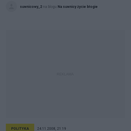
suwnicowy_2
na blogu
Na suwnicy życie błogie
POLITYKA
24.11.2008, 21:19