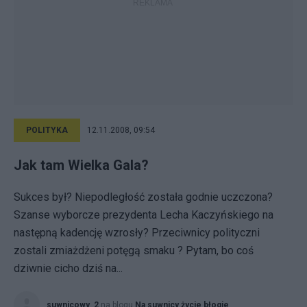
POLITYKA
12.11.2008, 09:54
Jak tam Wielka Gala?
Sukces był? Niepodległość została godnie uczczona?
Szanse wyborcze prezydenta Lecha Kaczyńskiego na
następną kadencję wzrosły? Przeciwnicy polityczni
zostali zmiażdżeni potęgą smaku ? Pytam, bo coś
dziwnie cicho dziś na...
suwnicowy_2
na blogu
Na suwnicy życie błogie