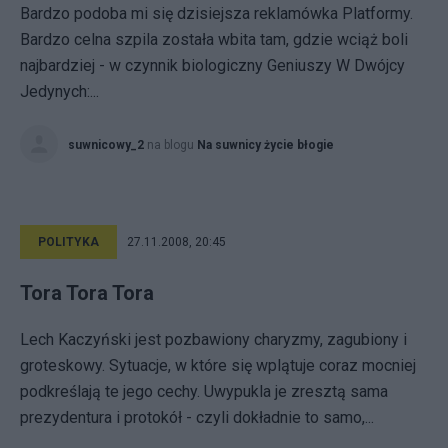
Bardzo podoba mi się dzisiejsza reklamówka Platformy.
Bardzo celna szpila została wbita tam, gdzie wciąż boli
najbardziej - w czynnik biologiczny Geniuszy W Dwójcy
Jedynych:...
suwnicowy_2
na blogu
Na suwnicy życie błogie
POLITYKA
27.11.2008, 20:45
Tora Tora Tora
Lech Kaczyński jest pozbawiony charyzmy, zagubiony i
groteskowy. Sytuacje, w które się wplątuje coraz mocniej
podkreślają te jego cechy. Uwypukla je zresztą sama
prezydentura i protokół - czyli dokładnie to samo,...