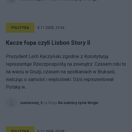
POLITYKA
8.11.2008, 23:06
Kacze fopa czyli Lisbon Story II
Prezydent Lech Kaczyński zgodnie z Konstytucją
reprezentuje Rzeczpospolitą na zewnątrz. Czasem robi to
na wiecu w Gruzji, czasem na spotkaniach w Brukseli,
walcząc o samolot i wejściówki. Dziś reprezentował
Polskę w...
suwnicowy_2
na blogu
Na suwnicy życie błogie
POLITYKA
6.11.2008, 00:08