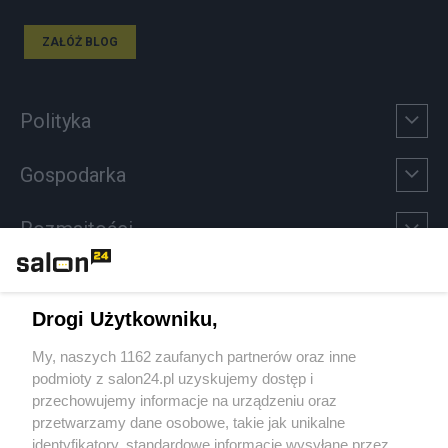
ZAŁÓŻ BLOG
Polityka
Gospodarka
Rozmaitości
Technologie
Drogi Użytkowniku,
Sport
My, naszych 1162 zaufanych partnerów oraz inne
podmioty z salon24.pl uzyskujemy dostęp i
Społeczeństwo
przechowujemy informacje na urządzeniu oraz
przetwarzamy dane osobowe, takie jak unikalne
Kultura
identyfikatory, standardowe informacje wysyłane przez