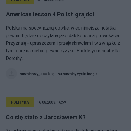
American lesson 4 Polish grajdoł
Polska ma specyficzną optykę, więc niniejsza notatka
pewnie będzie odczytana jako daleko idąca prowokacja.
Przyznaję - upraszczam i przejaskrawiam i w związku z
tym biorę na siebie pewne ryzyko. Buckle your seabelts,
Dorothy,...
suwnicowy_2
na blogu
Na suwnicy życie błogie
POLITYKA
16.08.2008, 16:59
Co się stało z Jarosławem K?
Ze zdumieniem oglądam od paru dni telewizję, czytam