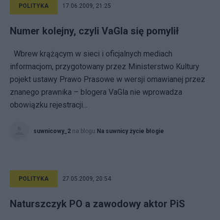
POLITYKA
17.06.2009, 21:25
Numer kolejny, czyli VaGla się pomylił
Wbrew krążącym w sieci i oficjalnych mediach
informacjom, przygotowany przez Ministerstwo Kultury
pojekt ustawy Prawo Prasowe w wersji omawianej przez
znanego prawnika – blogera VaGla nie wprowadza
obowiązku rejestracji...
suwnicowy_2
na blogu
Na suwnicy życie błogie
POLITYKA
27.05.2009, 20:54
Naturszczyk PO a zawodowy aktor PiS