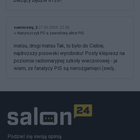
bieżący będzie 8728?
suwnicowy_2
27.05.2009, 22:38
w
Naturszczyk PO a zawodowy aktor PiS
matsu, drogi matsu Tak, to było do Ciebie,
najdroższy pisowski wyrobniku! Posty klepiesz na
poziomie radiomaryjnej szkoły wieczorowej - ja
wiem, że fanatycy PiS są nierozgarnięci (swój...
Podziel się swoją opinią