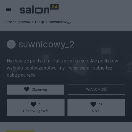
Strona główna
Blogi
suwnicowy_2
suwnicowy_2
Nie wierzę politykom. Patrzę im na ręce. Ale polityków
wybrało społeczeństwo, my - więc wam i sobie też
patrzę na ręce.
Obserwuj
WIADOMOŚĆ
0
26
Obserwujących
Notki